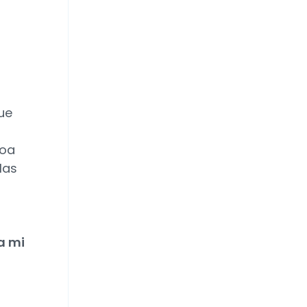
ue
boa
las
a mi