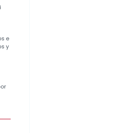
i
os e
os y
por