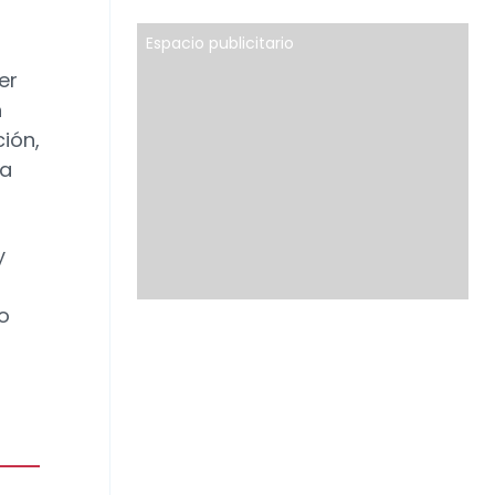
Espacio publicitario
er
n
ción,
 a
y
o