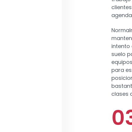
clientes
agenda 
Normalm
mantene
intento
suelo p
equipos
para es
posicio
bastant
clases 