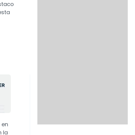
estaco
esta
s en
 la