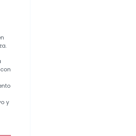
en
za.
a
 con
ento
vo y