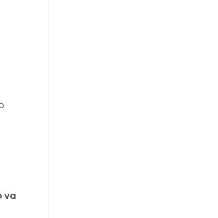
o
,
o va