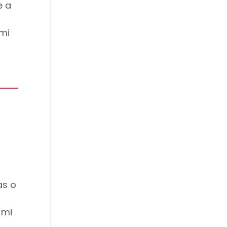
e a
mi
as o
 mi