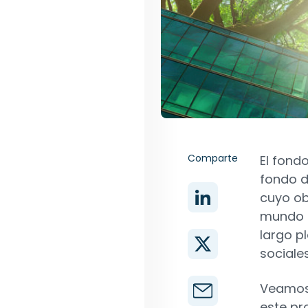
Comparte
El fond
fondo d
cuyo ob
mundo q
largo p
sociale
Veamos 
este pr