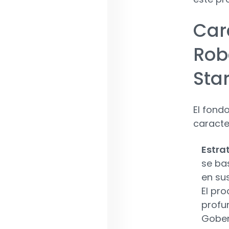
Car
Rob
Star
El fond
caracter
Estra
se ba
en su
El pro
profu
Gober