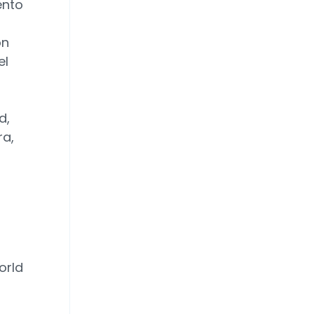
ento
ón
el
n
d,
ra,
orld