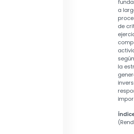
funda
a larg
proce
de cri
ejerci
compa
activ
según
la es
gener
inver
respo
impor
Índic
(Rend