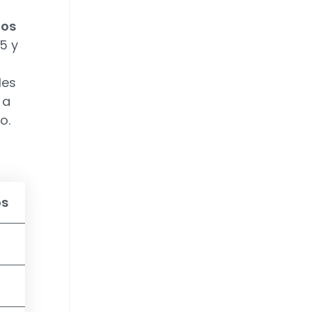
tos
5 y
les
 a
o.
os