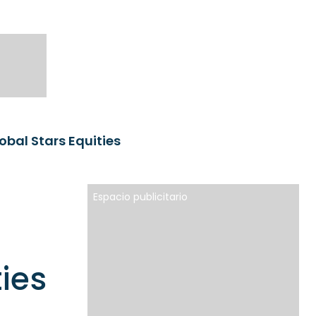
obal Stars Equities
Espacio publicitario
ies