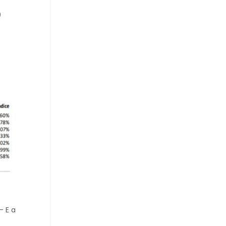
o
- E a