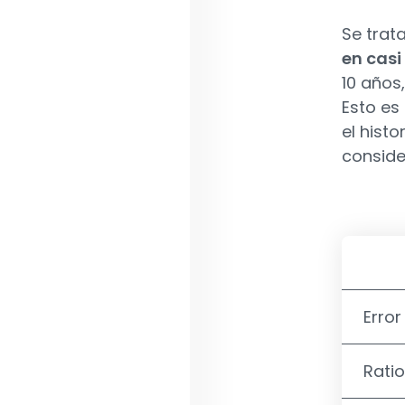
Se trat
en casi
10 años
Esto es 
el hist
conside
Erro
Rati