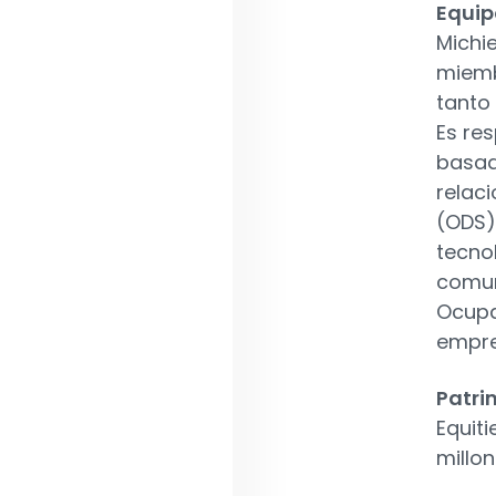
Equip
Michie
miembr
tanto
Es re
basad
relac
(ODS)
tecno
comun
Ocupa
empre
Patri
Equit
millo