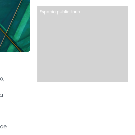
Espacio publicitario
o,
 a
ece