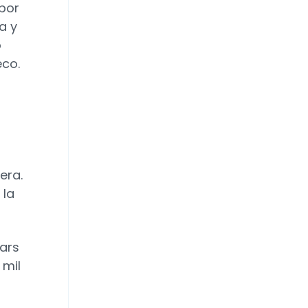
 por
a y
o
eco.
s
era.
 la
tars
 mil