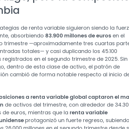
bia
rategias de renta variable siguieron siendo la fuer
nte, absorbiendo
83.900 millones de euros
en el
 trimestre —aproximadamente tres cuartas part
entradas totales— y casi duplicando los 45.100
s registrados en el segundo trimestre de 2025. Sin
, dentro de esta clase de activo, el patrón de
ión cambió de forma notable respecto al inicio de
osiciones a renta variable global captaron el m
en
de activos del trimestre, con alrededor de 34.3
s de euros, mientras que la
renta variable
unidense
protagonizó un fuerte regreso, subiend
os 26.000 millones en el segundo trimestre desde 