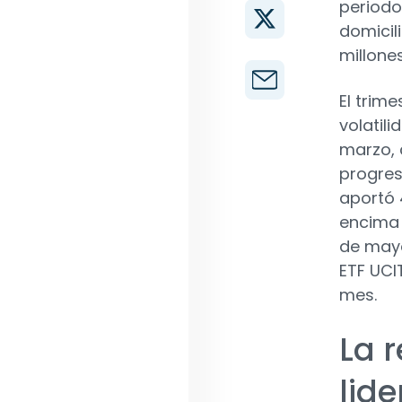
periodo
domicil
millone
El trim
volatil
marzo, 
progres
aportó 
encima 
de mayo
ETF UCI
mes.
La 
lid