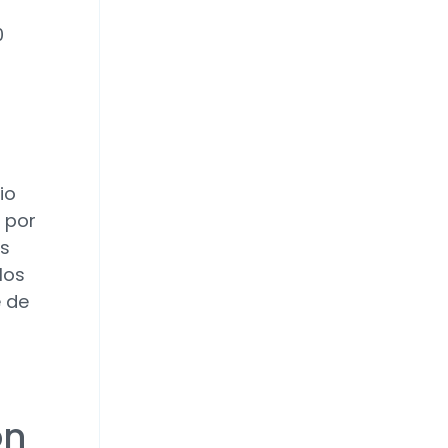
0
io
 por
es
los
e de
ón