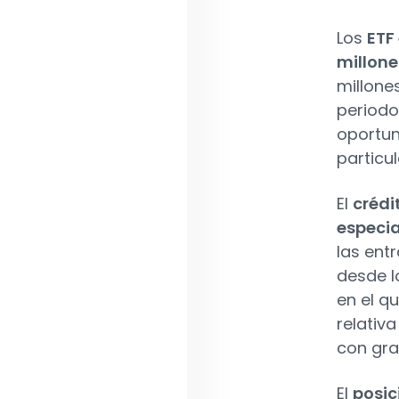
Los
ETF
millone
millone
periodo
oportun
particu
El
crédi
especi
las ent
desde l
en el q
relativa
con gra
El
posic