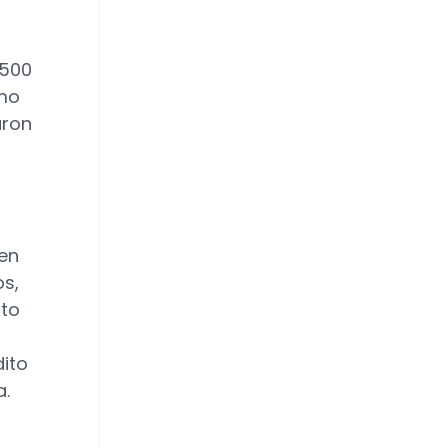
.500
smo
aron
 en
os,
xto
dito
a.