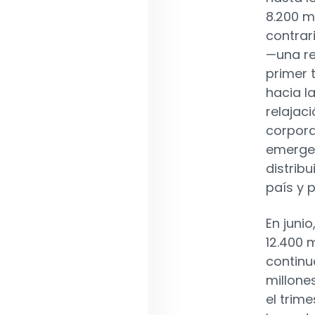
8.200 mi
contrar
—una re
primer 
hacia l
relajac
corpora
emergen
distrib
país y p
En juni
12.400 
continu
millone
el trime