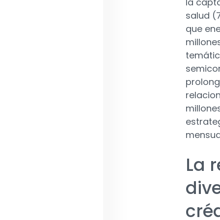
la capt
salud (7
que ene
millone
temátic
semicon
prolong
relacion
millone
estrate
mensual
La r
div
cré