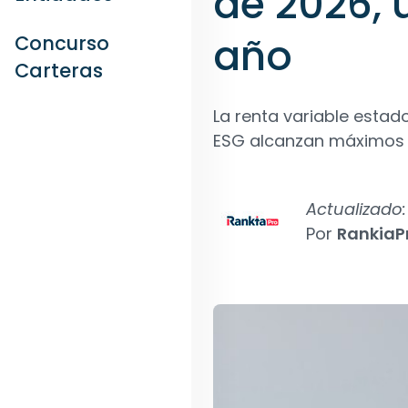
de 2026,
año
Concurso
Carteras
La renta variable estado
ESG alcanzan máximos h
Actualizado:
Por
RankiaP