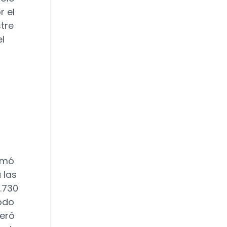
r el
stre
el
sumó
 las
1.730
todo
deró