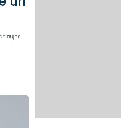
e un
os flujos