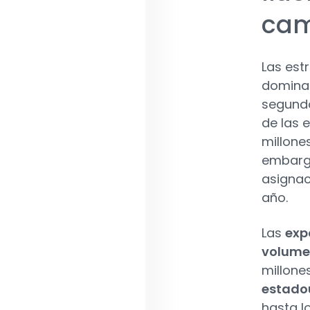
cam
Las est
domina
segundo
de las 
millone
embargo
asignac
año.
Las
exp
volum
millone
estado
hasta l