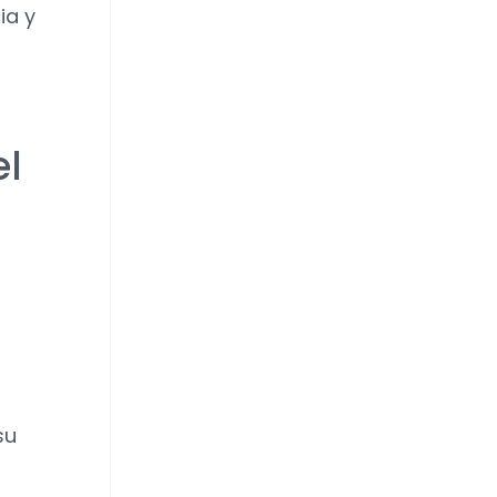
ia y
el
su