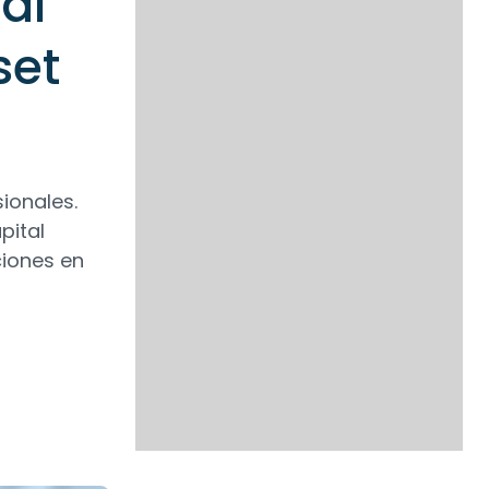
al
set
ionales.
pital
iones en