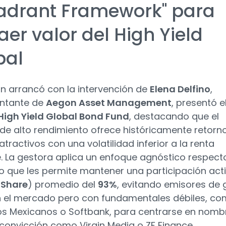
adrant Framework" para
aer valor del High Yield
bal
ón arrancó con la intervención de
Elena Delfino
,
entante de
Aegon Asset Management
, presentó e
igh Yield Global Bond Fund
, destacando que el
 de alto rendimiento ofrece históricamente retorn
atractivos con una volatilidad inferior a la renta
e. La gestora aplica un enfoque agnóstico respecto
 lo que les permite mantener una participación act
 Share
) promedio del
93%
, evitando emisores de 
 el mercado pero con fundamentales débiles, c
os Mexicanos o Softbank, para centrarse en nomb
 convicción como Virgin Media o ZF Finance.