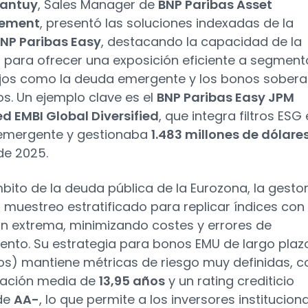
Santuy
, Sales Manager de
BNP Paribas Asset
ement
, presentó las soluciones indexadas de la
NP Paribas Easy
, destacando la capacidad de la
 para ofrecer una exposición eficiente a segment
jos como la deuda emergente y los bonos sober
s. Un ejemplo clave es el
BNP Paribas Easy JPM
d EMBI Global Diversified
, que integra filtros ESG
emergente y gestionaba
1.483 millones de dólare
de 2025.
mbito de la deuda pública de la Eurozona, la gesto
 el muestreo estratificado para replicar índices con
ón extrema, minimizando costes y errores de
ento. Su estrategia para bonos EMU de largo plaz
os) mantiene métricas de riesgo muy definidas, c
ración media de
13,95 años
y un rating crediticio
de
AA-
, lo que permite a los inversores institucion