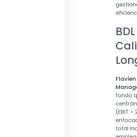
gestion
eficien
BDL
Cal
Lon
Flavien
Manag
fondo q
centrán
(EBIT >
enfocad
total i
emplead