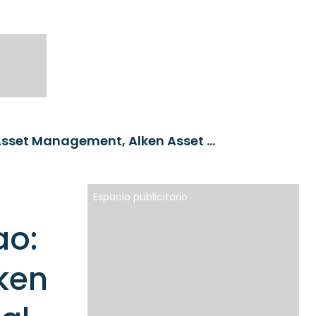
RankiaPro Funds Meeting Bilbao: Aegon Asset Management, Alken Asset Management, BDL Capital Management, BNP Paribas Asset Management
Espacio publicitario
ao:
ken