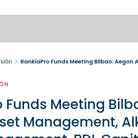
rsión
IÓN
 Funds Meeting Bilb
set Management, Al