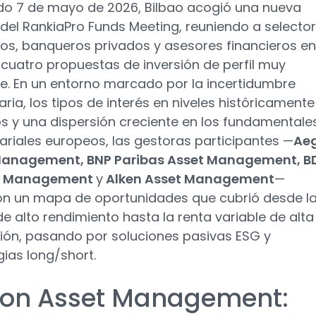
do 7 de mayo de 2026, Bilbao acogió una nueva
 del RankiaPro Funds Meeting, reuniendo a selecto
os, banqueros privados y asesores financieros en
 cuatro propuestas de inversión de perfil muy
te. En un entorno marcado por la incertidumbre
ria, los tipos de interés en niveles históricamente
s y una dispersión creciente en los fundamentale
riales europeos, las gestoras participantes —
Ae
Management, BNP Paribas Asset Management, B
l Management
y
Alken Asset Management
—
on un mapa de oportunidades que cubrió desde l
e alto rendimiento hasta la renta variable de alta
ión, pasando por soluciones pasivas ESG y
gias long/short.
on Asset Management: