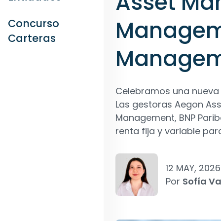
Asset Ma
Manageme
Concurso
Carteras
Managem
Celebramos una nueva e
Las gestoras Aegon As
Management, BNP Parib
renta fija y variable pa
12 MAY, 2026
Por
Sofía V