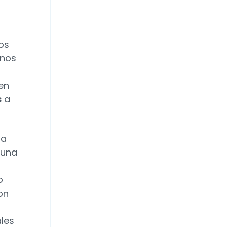
os
anos
 en
s
a
ra
 una
o
on
ales