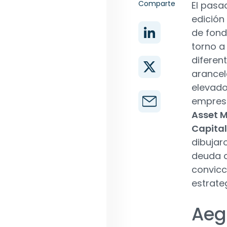
Comparte
El pasa
edición
de fond
torno a
diferen
arancela
elevado
empresa
Asset 
Capita
dibujar
deuda d
convicc
estrate
Aeg