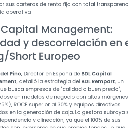
ar sus carteras de renta fija con total transparenc
cia operativa
 Capital Management:
idad y descorrelación en 
g/Short Europeo
 del Pino
, Director en España de
BDL Capital
ement
, detalló la estrategia del
BDL Rempart
, un
ue busca empresas de "calidad a buen precio",
dose en modelos de negocio con altos márgenes
 25%), ROCE superior al 30% y equipos directivos
os en la generación de caja. La gestora subraya 
ndependencia y alineación, ya que el 100% de sus
os son inversores en sus propios fondos, lo que