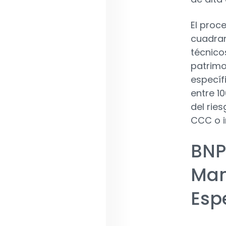
El proc
cuadran
técnico
patrim
específ
entre 1
del ries
CCC o i
BNP
Man
Espe