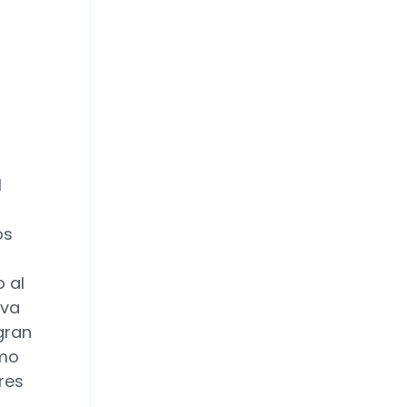
l
os
 al
iva
gran
omo
res