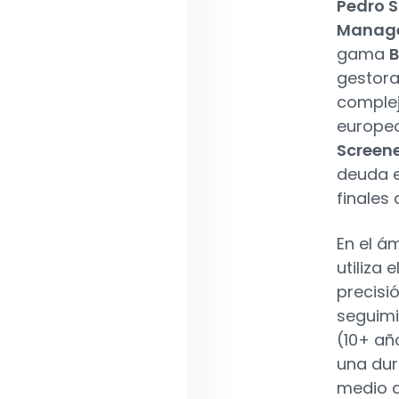
Pedro 
Manag
gama
B
gestora
comple
europeo
Screene
deuda 
finales 
En el á
utiliza
precisi
seguimi
(10+ añ
una du
medio 