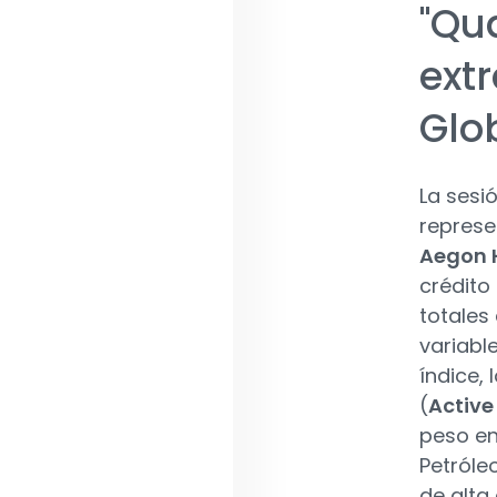
"Qu
extr
Glo
La sesi
repres
Aegon H
crédito
totales 
variabl
índice,
(
Active
peso en
Petróle
de alta