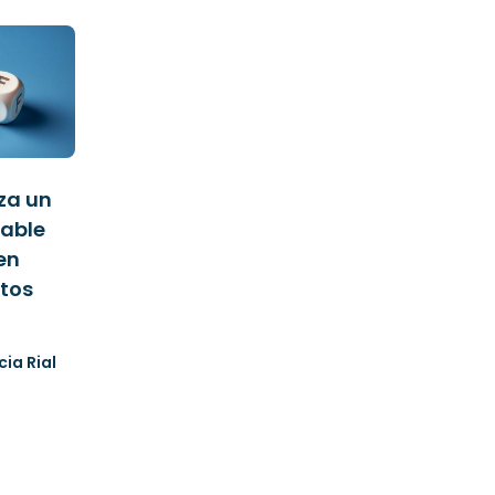
za un
iable
en
tos
cia Rial