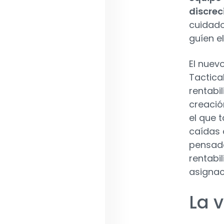
discrec
cuidado
guíen e
El nuev
Tactica
rentabi
creació
el que t
caídas 
pensad
rentabi
asignac
La v