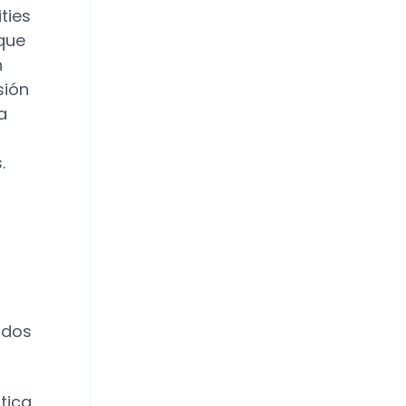
ties
 que
n
sión
a
.
ados
tica