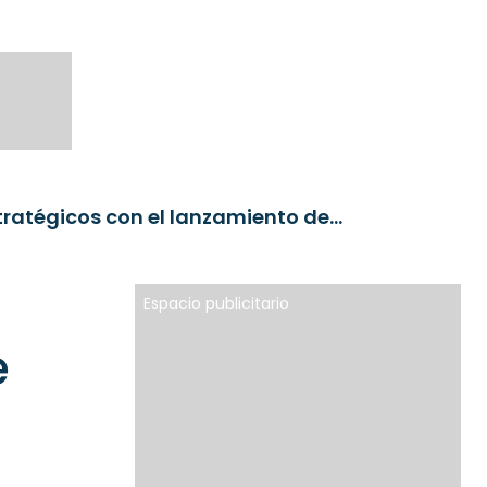
BlackRock amplía su gama de fondos estratégicos con el lanzamiento de Tactical Opportunities Plus
Espacio publicitario
e