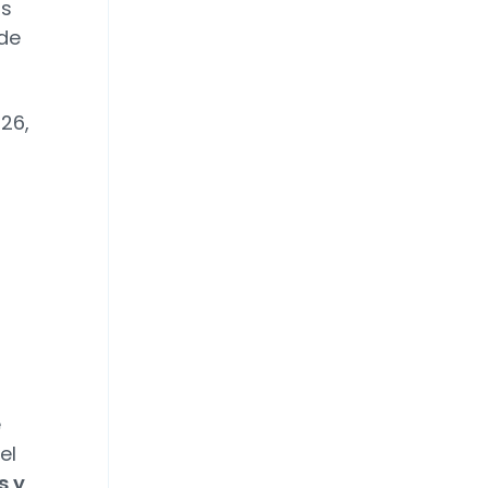
ás
 de
026,
e
el
s y