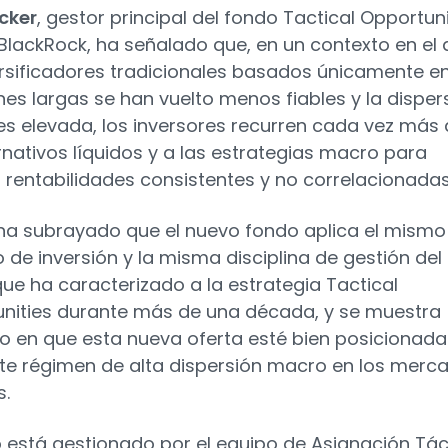
cker
, gestor principal del fondo Tactical Opportuni
 BlackRock, ha señalado que, en un contexto en el
ersificadores tradicionales basados únicamente e
nes largas se han vuelto menos fiables y la disper
s elevada, los inversores recurren cada vez más 
ernativos líquidos y a las estrategias macro para
 rentabilidades consistentes y no correlacionadas
ha subrayado que el nuevo fondo aplica el mismo
 de inversión y la misma disciplina de gestión del
que ha caracterizado a la estrategia Tactical
nities durante más de una década, y se muestra
o en que esta nueva oferta esté bien posicionada
te régimen de alta dispersión macro en los merc
s.
o está gestionado por el equipo de Asignación Tác