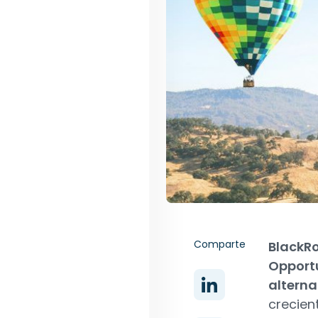
Comparte
BlackR
Opportu
alterna
crecien