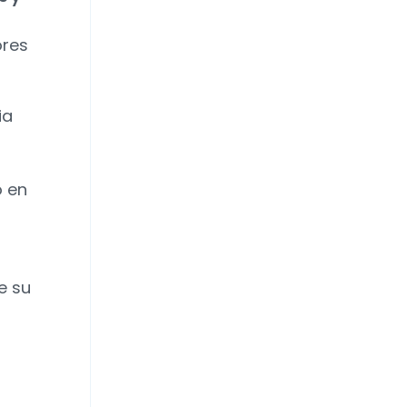
ores
ia
o en
e su