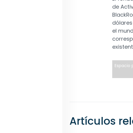
de Acti
BlackRo
dólares
el mund
corresp
existent
Espacio p
Artículos r