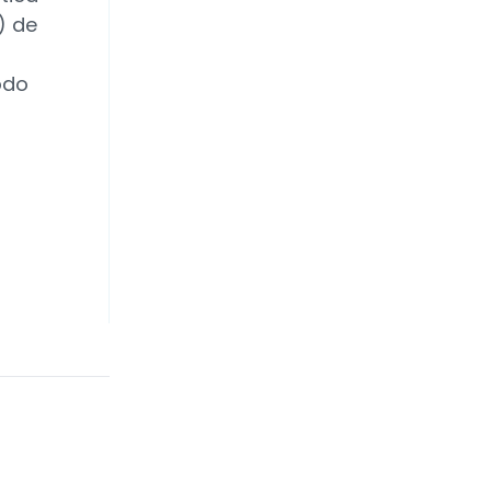
) de
odo