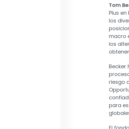
Tom Be
Plus en
los div
posicio
macro e
los alt
obtener
Becker 
proceso
riesgo 
Opportu
confiad
para es
globale
El fond