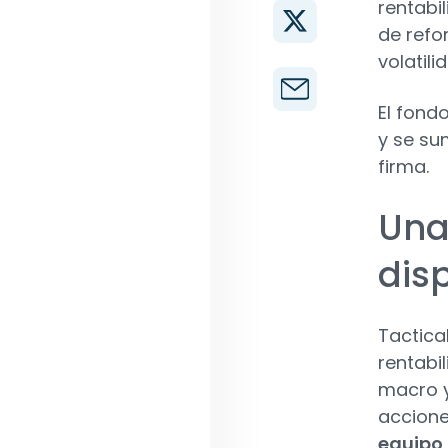
rentabi
de refo
volatili
El fond
y se su
firma.
Una
dis
Tactica
rentabi
macro y
accione
equipo 