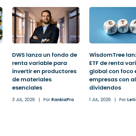
DWS lanza un fondo de
WisdomTree lan
renta variable para
ETF de renta var
invertir en productores
global con foco 
de materiales
empresas con al
esenciales
dividendos
3 JUL, 2026
|
Por
RankiaPro
1 JUL, 2026
|
Por
Leti