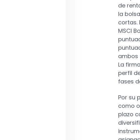
de rent
la bols
cortas.
MSCI Ba
puntuac
puntuac
ambos l
La firm
perfil 
fases d
Por su 
como ob
plazo c
diversi
instrum
asignac