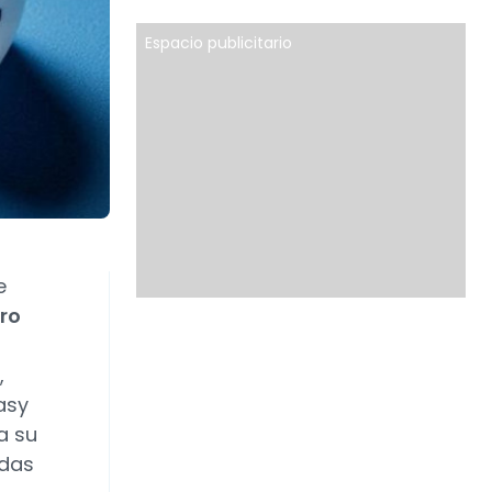
Espacio publicitario
e
ro
,
asy
a su
adas