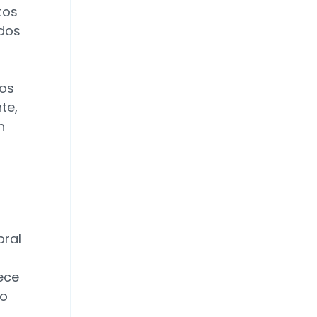
tos
ados
pos
te,
n
bral
rece
lo