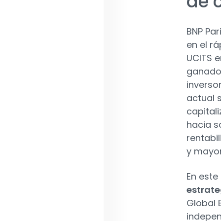
de 
BNP Pa
en el r
UCITS e
ganado 
inverso
actual 
capital
hacia s
rentabi
y mayor
En este
estrate
Global 
indepen