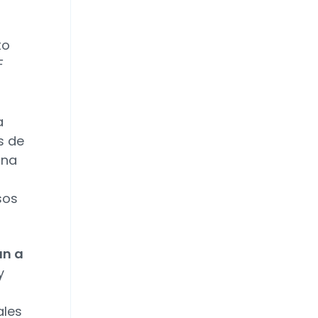
to
F
a
s de
ona
sos
an a
y
ales