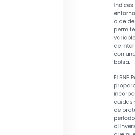
índices
entorno
o de de
permite
variabl
de inter
con una 
bolsa.
El BNP 
proporc
incorpo
caídas y
de prot
periodo
al inve
que pue