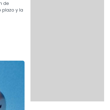
n de
 plazo y la