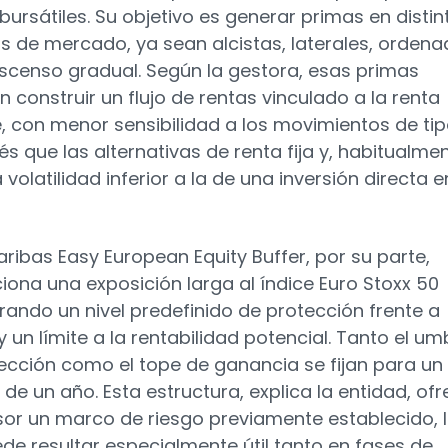
 bursátiles. Su objetivo es generar primas en distin
s de mercado, ya sean alcistas, laterales, orden
scenso gradual. Según la gestora, esas primas
n construir un flujo de rentas vinculado a la renta
e, con menor sensibilidad a los movimientos de ti
és que las alternativas de renta fija y, habitualmen
volatilidad inferior a la de una inversión directa e
Paribas Easy European Equity Buffer, por su parte,
iona una exposición larga al índice Euro Stoxx 50
rando un nivel predefinido de protección frente a
 un límite a la rentabilidad potencial. Tanto el um
ección como el tope de ganancia se fijan para un
 de un año. Esta estructura, explica la entidad, of
rsor un marco de riesgo previamente establecido, 
de resultar especialmente útil tanto en fases de