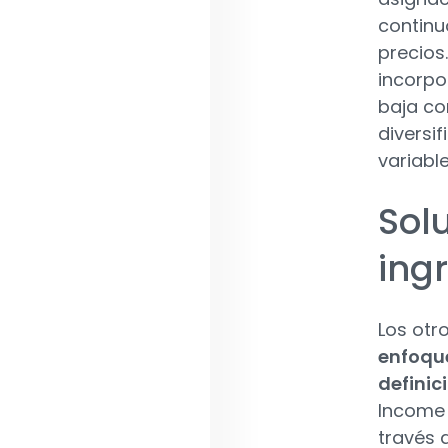
continu
precios
incorpo
baja co
diversif
variable
Sol
ingr
Los otr
enfoque
definic
Income 
través 