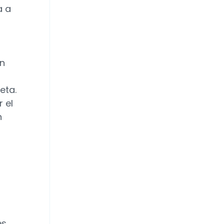
a a
on
eta.
 el
n
es