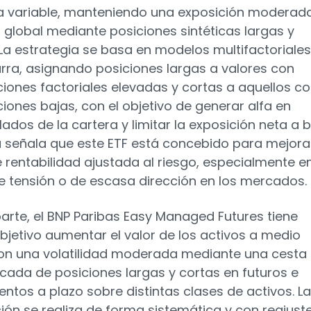
a variable, manteniendo una exposición moderad
a global mediante posiciones sintéticas largas y
 La estrategia se basa en modelos multifactoriales
rra, asignando posiciones largas a valores con
iones factoriales elevadas y cortas a aquellos c
iones bajas, con el objetivo de generar alfa en
ados de la cartera y limitar la exposición neta a b
a señala que este ETF está concebido para mejorar
de rentabilidad ajustada al riesgo, especialmente e
e tensión o de escasa dirección en los mercados.
parte, el BNP Paribas Easy Managed Futures tiene
jetivo aumentar el valor de los activos a medio
on una volatilidad moderada mediante una cesta
ficada de posiciones largas y cortas en futuros e
entos a plazo sobre distintas clases de activos. La
ión se realiza de forma sistemática y con reajust