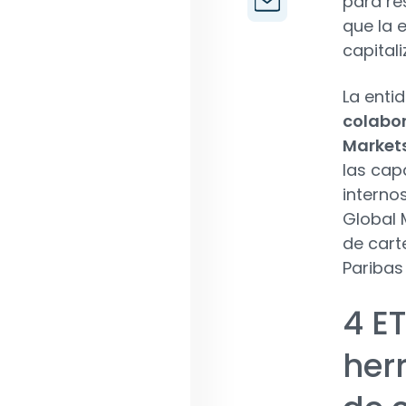
para re
que la 
capitali
La enti
colabor
Market
las cap
interno
Global 
de cart
Paribas
4 E
her