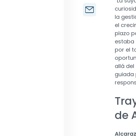
“La suy
curiosi
la gest
el crec
plazo pa
estaba 
por el 
oportun
allá del
guiada 
respons
Tray
de 
Alcaraz