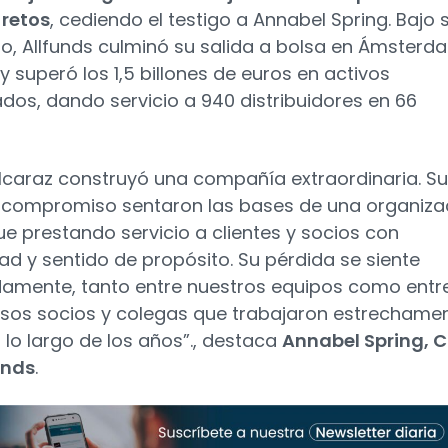
retos
, cediendo el testigo a Annabel Spring. Bajo 
go, Allfunds culminó su salida a bolsa en Ámsterd
y superó los 1,5 billones de euros en activos
dos, dando servicio a 940 distribuidores en 66
lcaraz construyó una compañía extraordinaria. Su
y compromiso sentaron las bases de una organiza
ue prestando servicio a clientes y socios con
dad y sentido de propósito. Su pérdida se siente
amente, tanto entre nuestros equipos como entre
os socios y colegas que trabajaron estrechame
a lo largo de los años”., destaca
Annabel Spring, 
unds
.