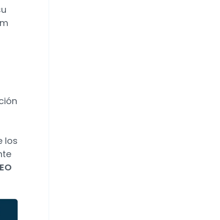
su
am
ción
 los
nte
CEO