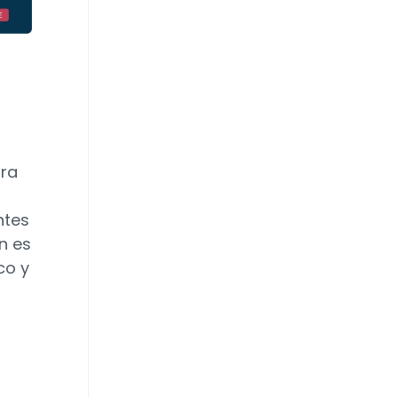
ura
ntes
n es
co y