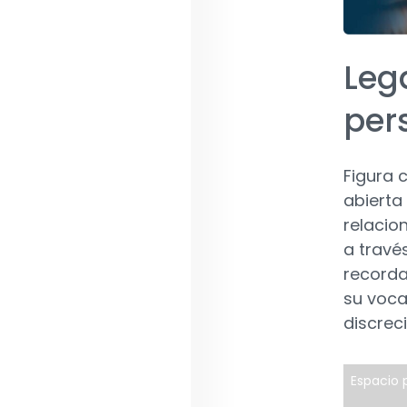
Lega
per
Figura 
abierta
relacion
a travé
recorda
su voca
discrec
Espacio p