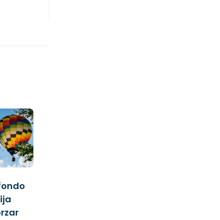
fondo
ija
orzar