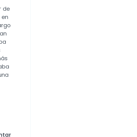
r de
, en
argo
uan
aba
s
más
taba
 una
ntar