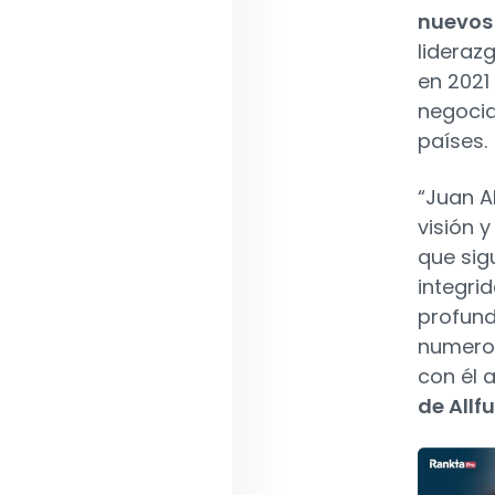
nuevos 
lideraz
en 2021 
negocia
países.
“Juan A
visión 
que sig
integri
profund
numeros
con él 
de Allf