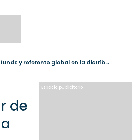
Fallece Juan Alcaraz, fundador de Allfunds y referente global en la distribución de fondos
Espacio publicitario
r de
la