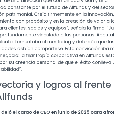
a fue una dirección que combinaba visión y una
dad constante por el futuro de Allfunds y del secto
ión patrimonial. Creía firmemente en la innovación
imiento con propósito y en la creación de valor a l
ra clientes, socios y equipos”, señala la firma. “J
profundamente vinculado a las personas. Apost
talento, fomentaba el mentoring y defendía que la
idades debían compartirse. Esta convicción iba 
 negocio: la filantropía corporativa en Allfunds es
por su creencia personal de que el éxito conlleva
abilidad”.
ectoria y logros al frente
Allfunds
 dejó el cargo de CEO en junio de 2025 para afro