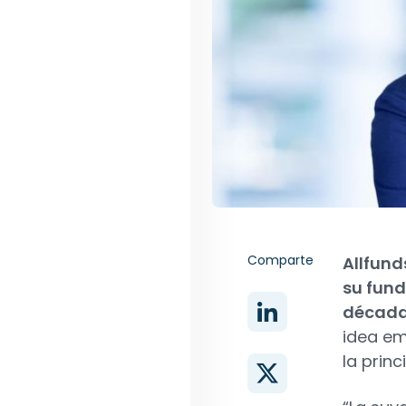
Comparte
Allfund
su fun
décad
idea em
la prin