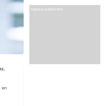
Espacio publicitario
az,
, en