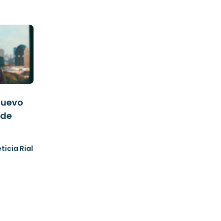
 nuevo
 de
eticia Rial