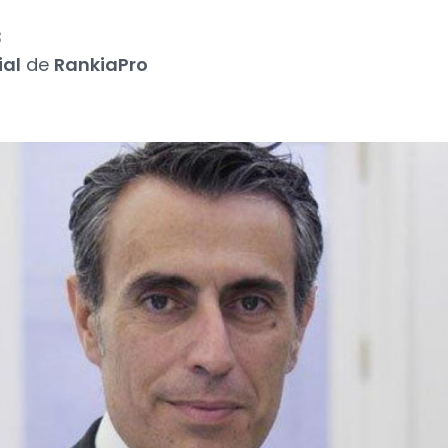
3
ial
de
RankiaPro