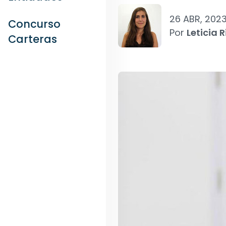
26 ABR, 202
Concurso
Por
Leticia R
Carteras