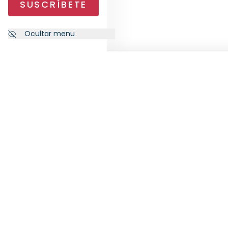
SUSCRÍBETE
Ocultar menu
NEWSLETTER
SÍG
Suscríbete a nuestra newsletter
para recibir las últimas novedades
de RankiaPro.