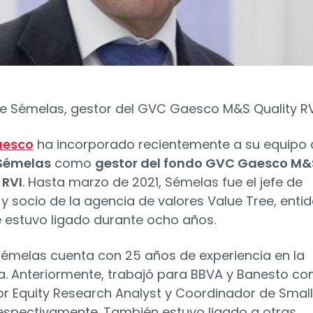
e Sémelas, gestor del GVC Gaesco M&S Quality RV
aesco
ha incorporado recientemente a su equipo 
Sémelas
como
gestor del fondo GVC Gaesco M&
 RVI
. Hasta marzo de 2021, Sémelas fue el jefe de
s y socio de la agencia de valores Value Tree, enti
e estuvo ligado durante ocho años.
émelas cuenta con 25 años de experiencia en la
ia. Anteriormente, trabajó para BBVA y Banesto c
or Equity Research Analyst y Coordinador de Small
espectivamente. También estuvo ligado a otras