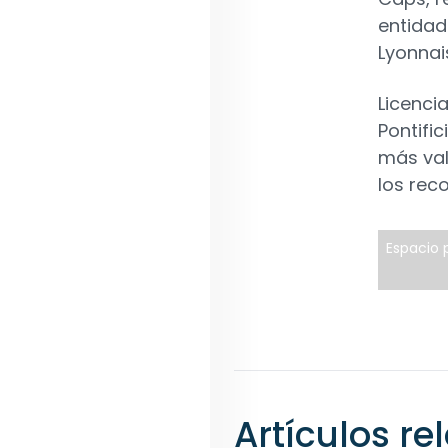
entidad
Lyonnai
Licenci
Pontifi
más val
los rec
Espacio p
Artículos r