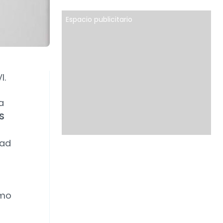
Espacio publicitario
I.
a
S
dad
omo