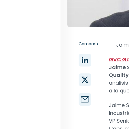
Comparte
Jaim
GVC G
Jaime 
Quality
análisi
a la qu
Jaime S
industr
VP Seni
Caps, r