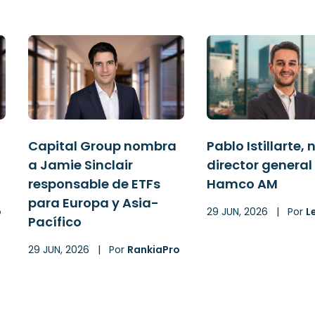
Capital Group nombra
Pablo Istillarte,
a Jamie Sinclair
director general
responsable de ETFs
Hamco AM
para Europa y Asia-
o
29 JUN, 2026
|
Por
L
Pacífico
29 JUN, 2026
|
Por
RankiaPro