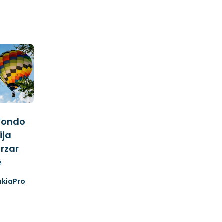
fondo
ija
orzar
e
nkiaPro