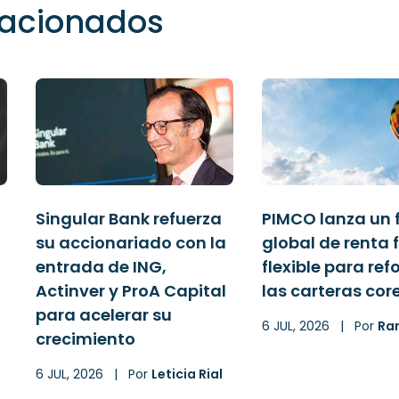
elacionados
Singular Bank refuerza
PIMCO lanza un 
su accionariado con la
global de renta f
entrada de ING,
flexible para ref
Actinver y ProA Capital
las carteras cor
para acelerar su
6 JUL, 2026
|
Por
Ra
crecimiento
6 JUL, 2026
|
Por
Leticia Rial