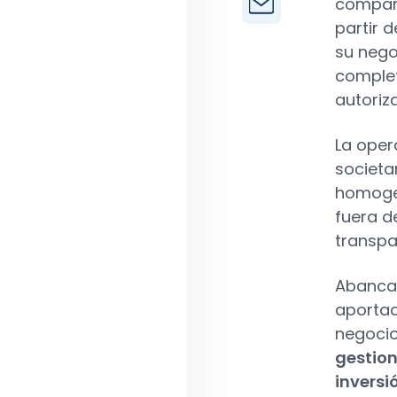
compañ
partir 
su nego
complet
autoriz
La oper
societa
homogen
fuera d
transpa
Abanca 
aportac
negocio
gestion
inversi