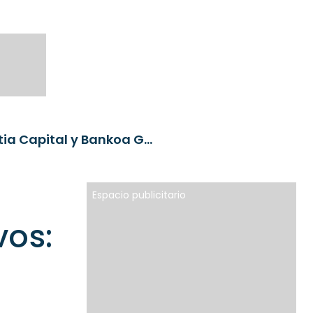
Nace Abanca Gestión de Activos: la fusión de Imantia Capital y Bankoa Gestión
Espacio publicitario
vos: