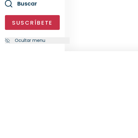
Buscar
SUSCRÍBETE
Ocultar menu
NEWSLETTER
SÍG
Suscríbete a nuestra newsletter
para recibir las últimas novedades
de RankiaPro.