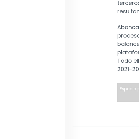
tercero
resultan
Abanca 
proceso
balance
platafor
Todo el
2021-2
Espacio p