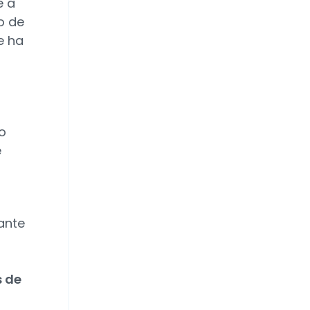
e a
o de
e ha
co
e
ante
s de