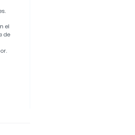
es.
n el
a de
or.