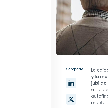
Comparte
La caíd
y la me
jubilac
en la d
autofin
monto, 