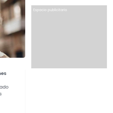
Espacio publicitario
nes
tado
s