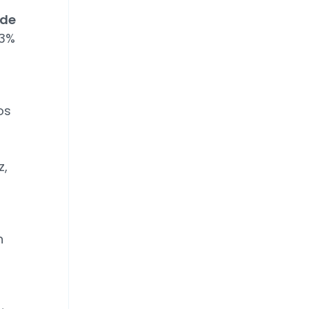
 de
13%
os
z,
n