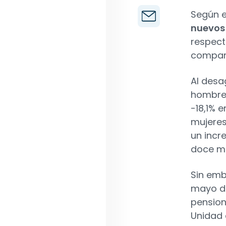
Según e
nuevos 
respect
compara
Al desa
hombres
-18,1% 
mujeres
un incr
doce m
Sin emb
mayo de
pension
Unidad 