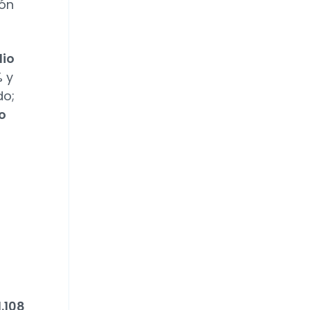
ón
dio
% y
do;
o
.108