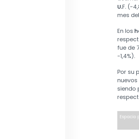
U.
F. (-4
mes del
En los
h
respect
fue de 
-1,4%).
Por su 
nuevos 
siendo 
respect
Espacio p