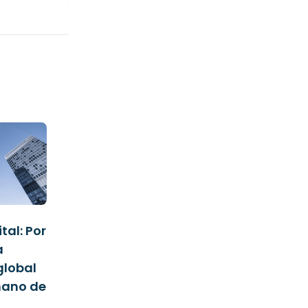
tal: Por
a
global
mano de