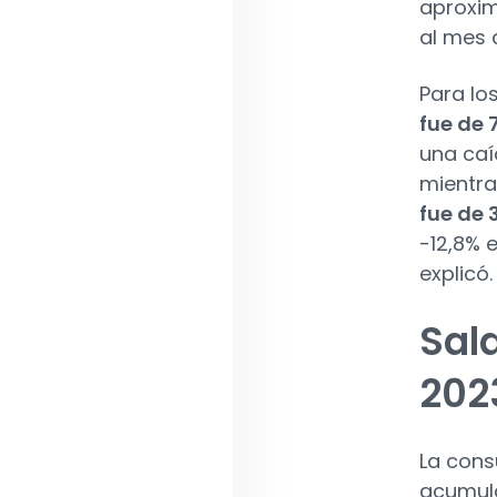
aproxi
al mes 
Para lo
fue de 7
una caí
mientra
fue de 3
-12,8% 
explicó.
Sal
202
La cons
acumul