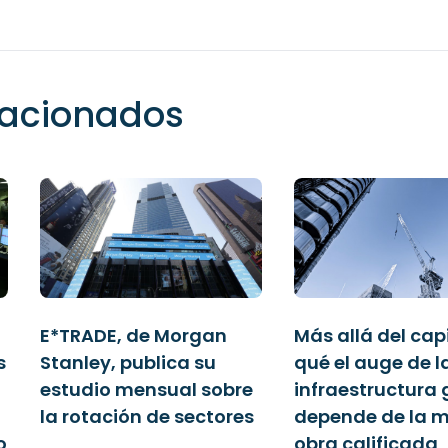
elacionados
E*TRADE, de Morgan
Más allá del capi
s
Stanley, publica su
qué el auge de l
estudio mensual sobre
infraestructura 
a
la rotación de sectores
depende de la 
o
obra calificada