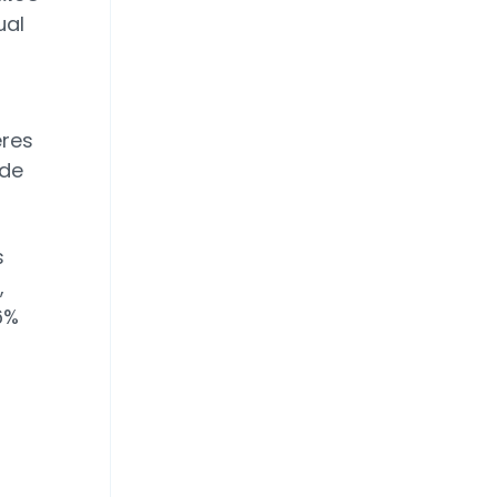
ual
eres
 de
s
,
6%