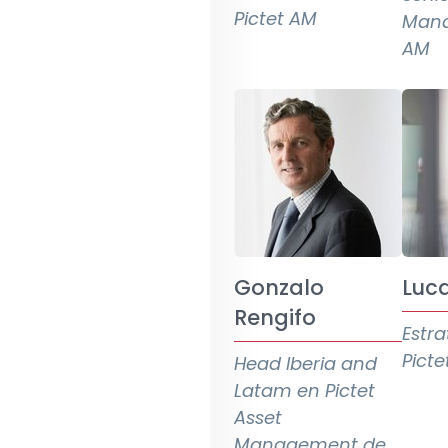
Pictet AM
Mana
AM
Gonzalo
Luca
Rengifo
Estra
Pict
Head Iberia and
Latam en Pictet
Asset
Management de