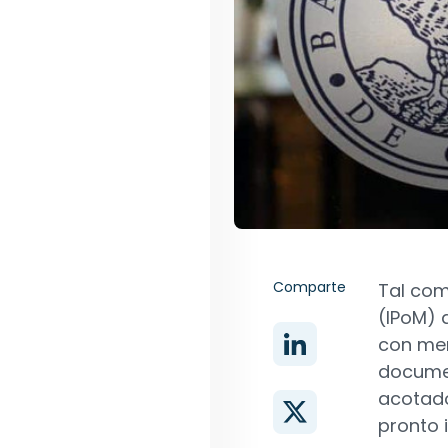
Comparte
Tal com
(IPoM) 
con men
documen
acotado
pronto i