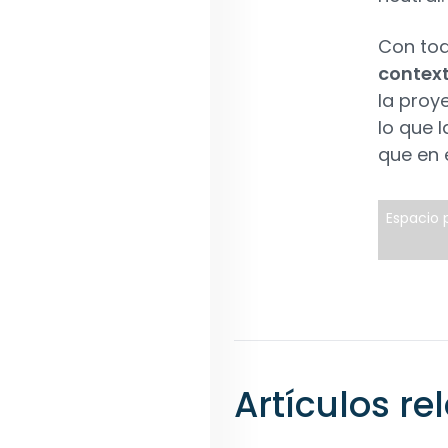
Con tod
contex
la proy
lo que 
que en 
Espacio p
Artículos r