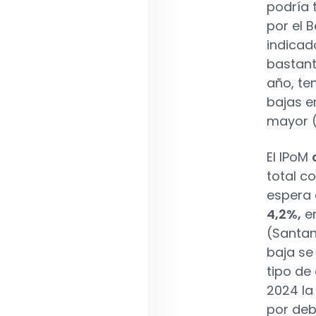
podría 
por el 
indicad
bastant
año, te
bajas e
mayor (
El IPoM
total c
espera 
4,2%,
en
(Santand
baja se
tipo de
2024 la
por deb