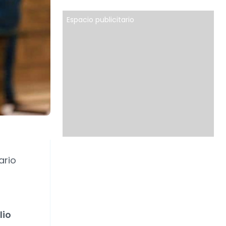
Espacio publicitario
ario
lio