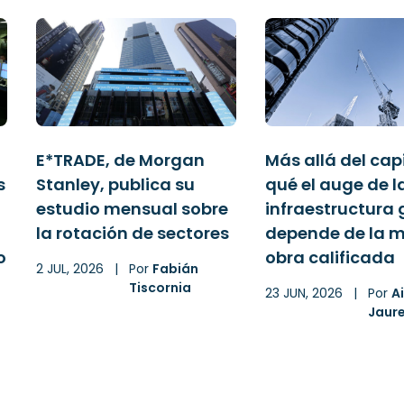
E*TRADE, de Morgan
Más allá del capi
s
Stanley, publica su
qué el auge de l
estudio mensual sobre
infraestructura 
a
la rotación de sectores
depende de la 
o
obra calificada
2 JUL, 2026
|
Por
Fabián
Tiscornia
23 JUN, 2026
|
Por
A
Jaur