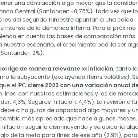
tener una contracción algo mayor que la conside
Banco Central (Santander: -0,75%), toda vez que l
ores del segundo trimestre apuntan a una caída
e intensa de la demanda interna. Para el próximo
niendo en cuenta las bases de comparación más
n nuestro escenario, el crecimiento podría ser alg
Santander: 2%).
corrige de manera relevante la inflación
, tanto la
omo la subyacente (excluyendo ítems volátiles). S
que el IPC
cierre 2023 con una variación anual d
 línea con nuestras estimaciones y las de merca
er: 4,3%; Seguros inflación: 4,4%). La revisión a la
 debe a holguras de capacidad algo mayores y u
 cambio más apreciado que hace algunos meses.
 inflación seguiría disminuyendo y se ubicaría alg
ajo de la meta para fines de ese año (2,9%), para