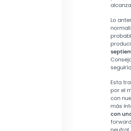
alcanza
Lo anter
normali
probabl
produci
septiem
Consejo
seguirí
Esta tr
por el 
con nue
más int
con un
forward 
neutral.