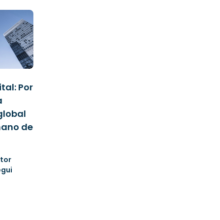
tal: Por
a
global
mano de
itor
egui