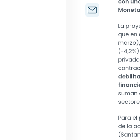
con una
Moneta
La proy
que en 
marzo)
(-4,2%)
privado
contrac
debilit
financi
suman a
sectore
Para el
de la a
(Santan