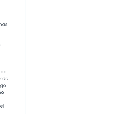
 más
l
ada
erdo
lgo
ño
el