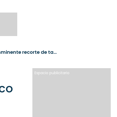
Santander Chile: IPoM del Banco Central confirma inminente recorte de tasas
Espacio publicitario
nco