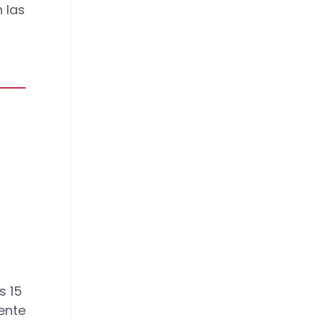
 las
e
s 15
ente