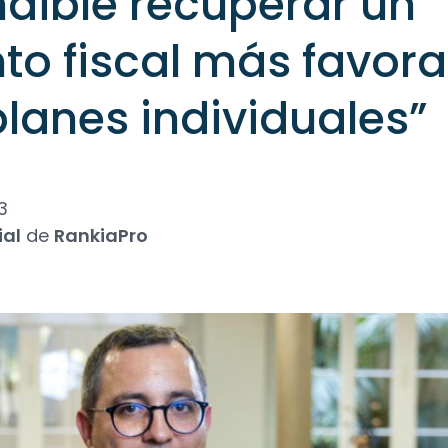
dible recuperar un
to fiscal más favora
planes individuales”
3
ial
de
RankiaPro