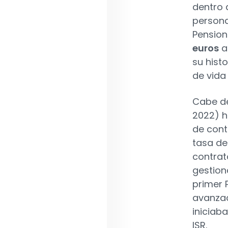
dentro 
persona
Pension
euros
a
su hist
de vida
Cabe de
2022) h
de cont
tasa de
contrat
gestion
primer 
avanzad
iniciab
ISR.