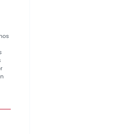
emos
s
s
r
ón