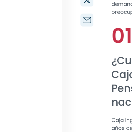
demanda
preocup
¿Cu
Caj
Pen
nac
Caja In
años de