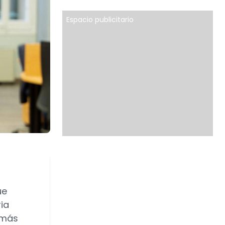
Espacio publicitario
ue
ia
 más