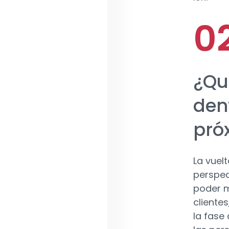
¿Qu
dent
pró
La vuel
perspec
poder m
cliente
la fase