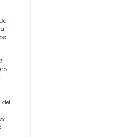
 de
da
ros
2-
ero
a
 del
es
s