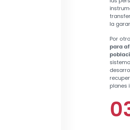
las pers
instrum
transfer
la gara
Por otr
para af
poblac
sistema
desarro
recuper
planes i