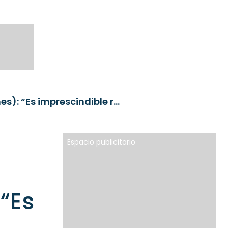
Antoni Fernández (Caja Ingenieros Vida y Pensiones): “Es imprescindible recuperar un tratamiento fiscal más favorable para los planes individuales”
Espacio publicitario
 “Es