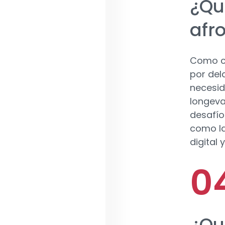
¿Qu
afr
Como co
por del
necesid
longeva
desafío
como la
digital 
¿Qu