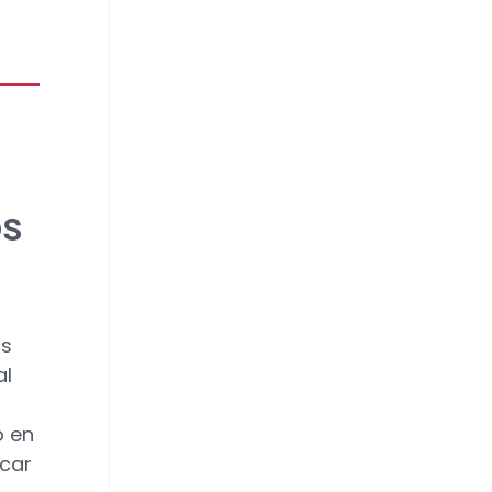
os
as
al
o en
acar