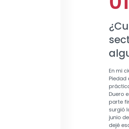
¿Cu
sec
alg
En mi c
Piedad 
práctic
Duero e
parte f
surgió 
junio d
dejé es