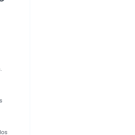
.
s
los