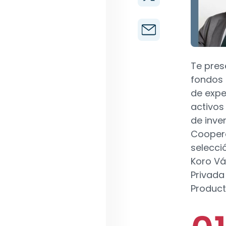
Te pre
fondos
de expe
activos
de inve
Coopera
selecci
Koro Vá
Privada
Product