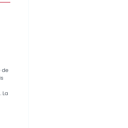
e de
is
 La