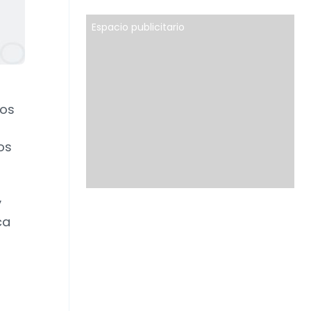
Espacio publicitario
ños
os
y
ca