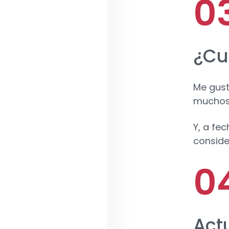
¿Cu
Me gust
muchos 
Y, a fec
conside
Act