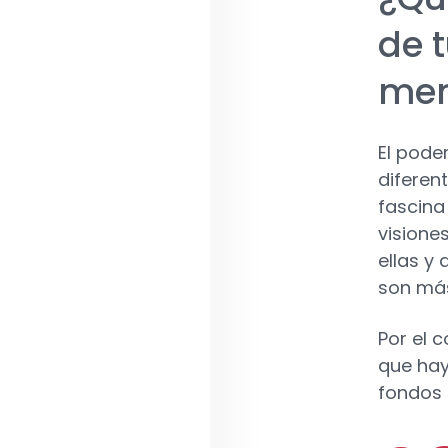
de t
me
El pode
diferen
fascina
visione
ellas y
son más
Por el 
que hay
fondos 