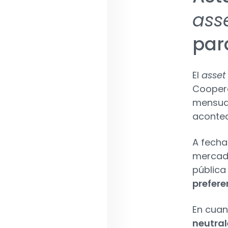
ass
par
El
asset
Coopera
mensual
aconte
A fecha
mercado
pública
prefere
En cuan
neutral