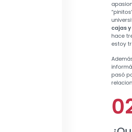
apasion
“pinito
universi
cajas 
hace tr
estoy t
Además 
informá
pasó po
relacio
¿Qu