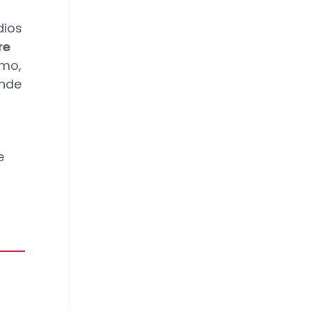
dios
re
imo,
onde
e