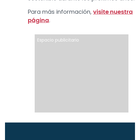
Para más información,
visite nuestra
página
.
Espacio publicitario