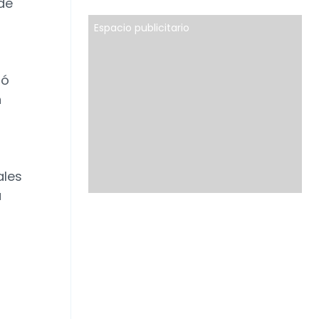
de
Espacio publicitario
ló
n
ales
a