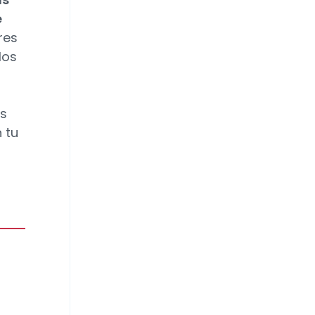
e
res
los
ás
 tu