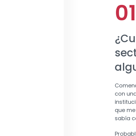
¿Cu
sec
alg
Comencé
con una
institu
que me 
sabía c
Probabl