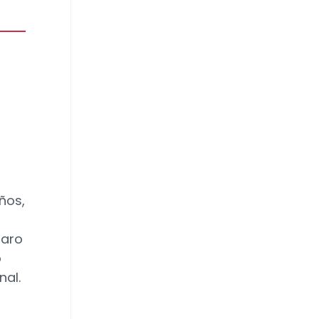
ños,
laro
o
nal.