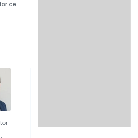
tor de
ctor