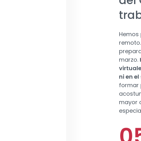
del
trab
Hemos 
remoto.
prepara
marzo.
virtual
ni en el
formar 
acostum
mayor c
especia