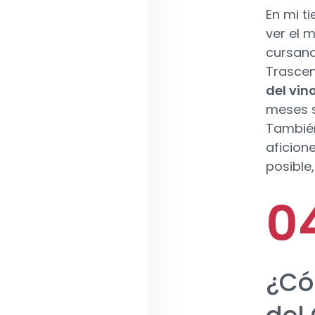
En mi t
ver el 
cursand
Trascen
del vin
meses s
También
aficion
posible
¿Có