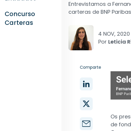
Entrevistamos a Fernan
carteras de BNP Parib
Concurso
Carteras
4 NOV, 2020
Por
Leticia R
Comparte
Os pre
de fond