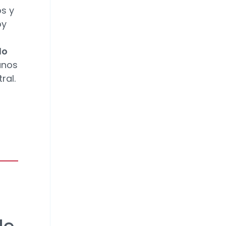
os y
oy
do
unos
ral.
s