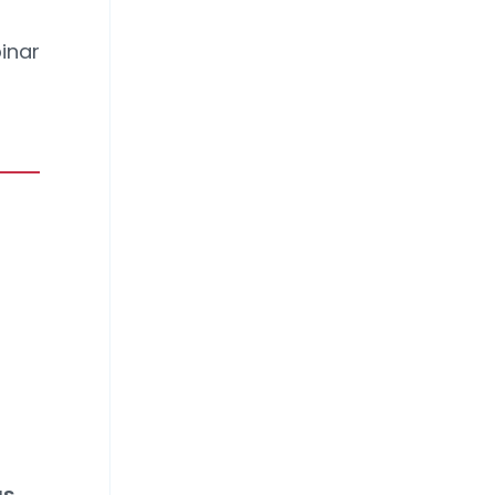
inar
as