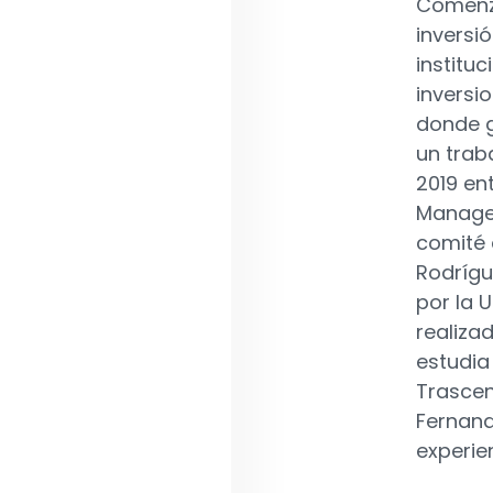
Comenzó
inversi
institu
inversi
donde g
un trab
2019 en
Manage
comité 
Rodrígu
por la 
realiza
estudia
Trascen
Fernand
experie