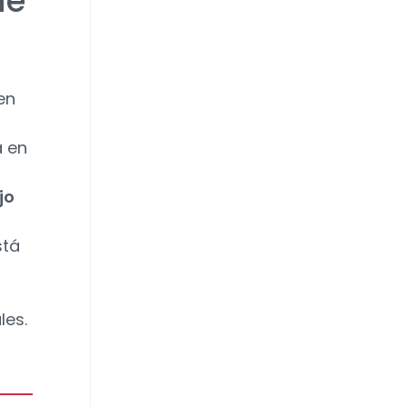
de
en
a en
jo
stá
les.