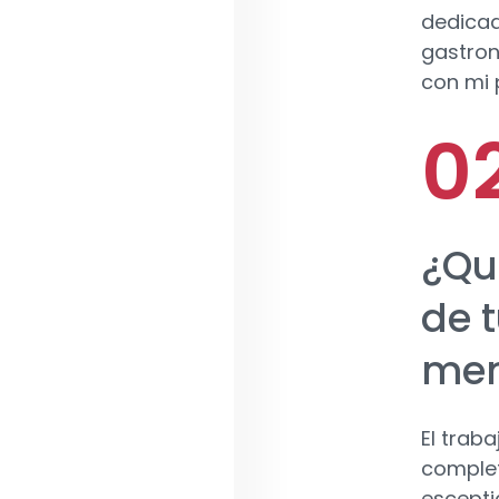
dedicad
gastron
con mi 
¿Qu
de t
me
El trab
complet
escepti