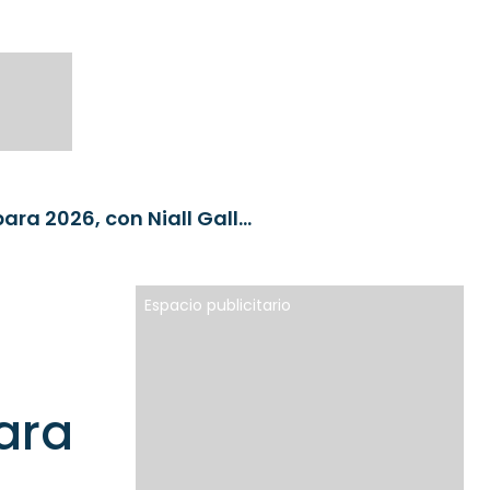
Lecciones del 2025 y oportunidades de inversión para 2026, con Niall Gallagher de Jupiter AM
Espacio publicitario
ara