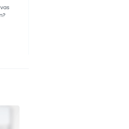
ivas
ón?