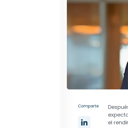
Comparte
Despué
expecta
el rend