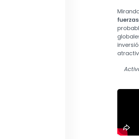
Mirando
fuerza
probabl
globale
inversi
atracti
Activ