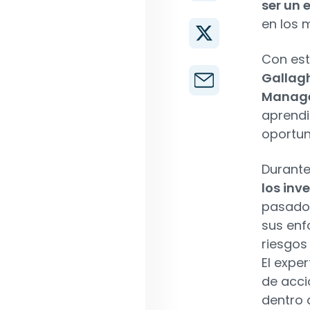
ser un 
en los 
Con est
Gallagh
Manag
aprendi
oportun
Durante
los inv
pasado 
sus enf
riesgos
El expe
de acci
dentro 