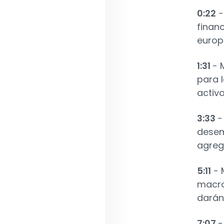
0:22
-
finan
europ
1:31
- 
para 
activ
3:33
-
desem
agreg
5:11
- 
macro
darán
7:07
-