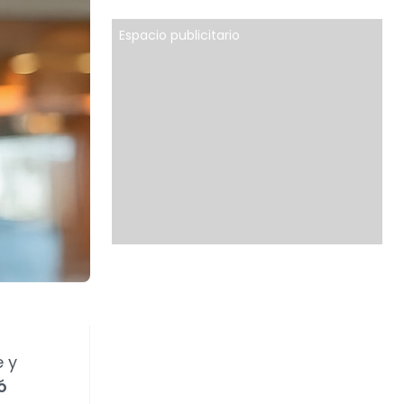
Espacio publicitario
e y
ó