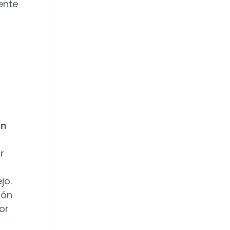
ente
on
r
jo.
ión
or