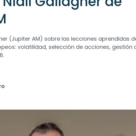
 Niall Gallagher de
M
agher (Jupiter AM) sobre las lecciones aprendidas 
peos: volatilidad, selección de acciones, gestión 
6.
ro