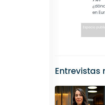
¿dónd
en Eur
Espacio public
Entrevistas