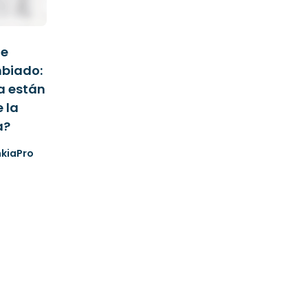
de
mbiado:
la están
 la
a?
kiaPro