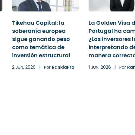
Tikehau Capital: la
La Golden Visa 
soberanía europea
Portugal ha ca
sigue ganando peso
¿Los inversores 
como temática de
interpretando de
inversión estructural
manera correct
2 JUN, 2026
|
Por
RankiaPro
1 JUN, 2026
|
Por
Ran