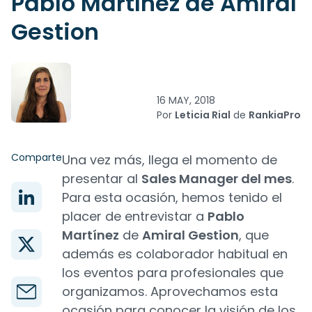
Pablo Martínez de Amiral
Gestion
16 MAY, 2018
Por
Leticia Rial
de
RankiaPro
Comparte
Una vez más, llega el momento de
presentar al
Sales Manager del mes
.
Para esta ocasión, hemos tenido el
placer de entrevistar a
Pablo
Martínez
de
Amiral Gestion
, que
además es colaborador habitual en
los eventos para profesionales que
organizamos. Aprovechamos esta
ocasión para conocer la visión de los