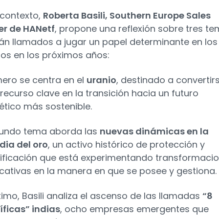
 contexto,
Roberta Basili, Southern Europe Sales
r de HANetf
, propone una reflexión sobre tres t
án llamados a jugar un papel determinante en los
s en los próximos años:
mero se centra en el
uranio
, destinado a convertir
recurso clave en la transición hacia un futuro
ético más sostenible.
gundo tema aborda las
nuevas dinámicas en la
dia del oro
, un activo histórico de protección y
sificación que está experimentando transformaci
ficativas en la manera en que se posee y gestiona.
timo, Basili analiza el ascenso de las llamadas
“8
ficas” indias
, ocho empresas emergentes que