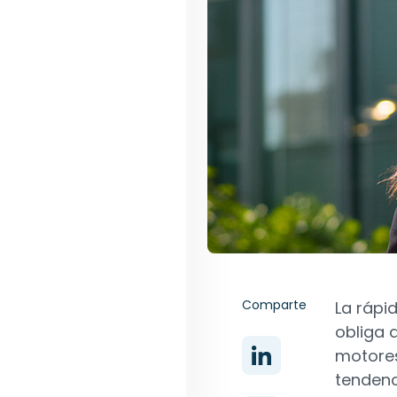
Comparte
La rápi
obliga 
motores
tendenc