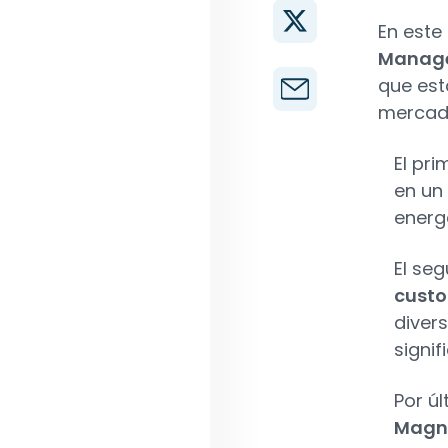
En este
Manage
que est
mercado
El pri
en un 
energ
El se
custo
diver
signi
Por úl
Magní