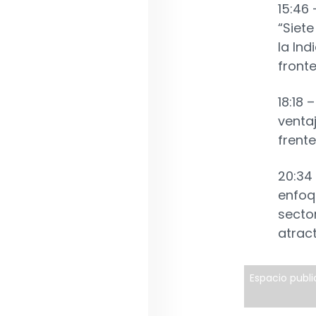
15:46 
“Siet
la In
fronte
18:18 
venta
frent
20:34 
enfoq
sector
atract
Espacio public