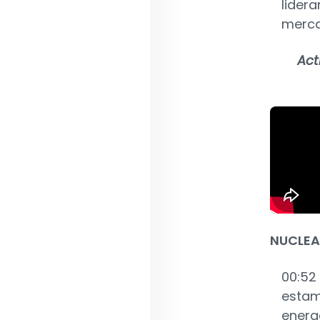
lidera
merca
Act
NUCLEA
00:52
estam
energ