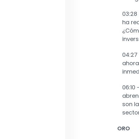
03:28 
ha re
¿Cómo
invers
04:27 
ahora
inmed
06:10 
abren
son l
secto
ORO