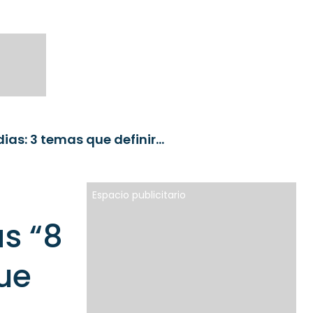
Uranio, la custodia del oro y las “8 Magníficas” indias: 3 temas que definirán los mercados según Roberta Basili
Espacio publicitario
as “8
ue