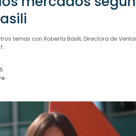
 los mercados según
asili
ros temas con Roberta Basili, Directora de Venta
f.
25
ro