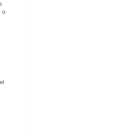
s
 a
el