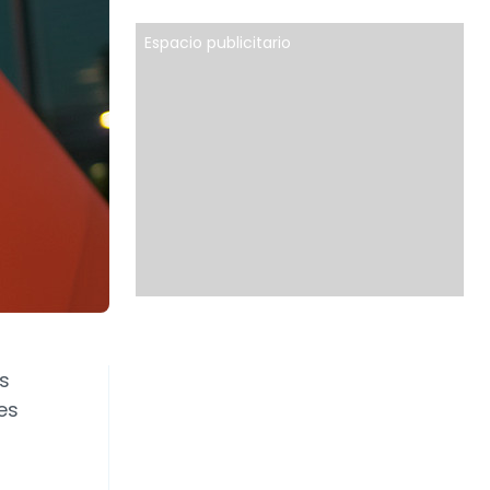
Espacio publicitario
s
es