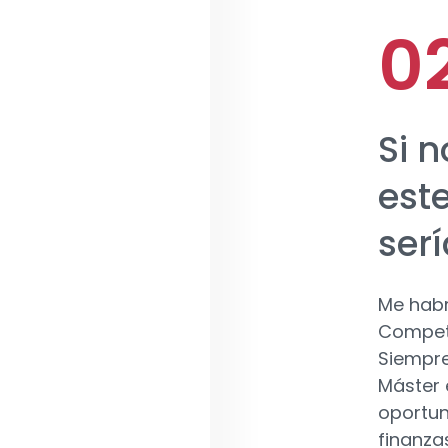
Si 
este
serí
Me hab
Competí
Siempre
Máster 
oportun
finanza