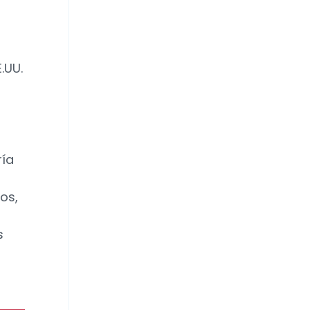
.UU.
ría
os,
s