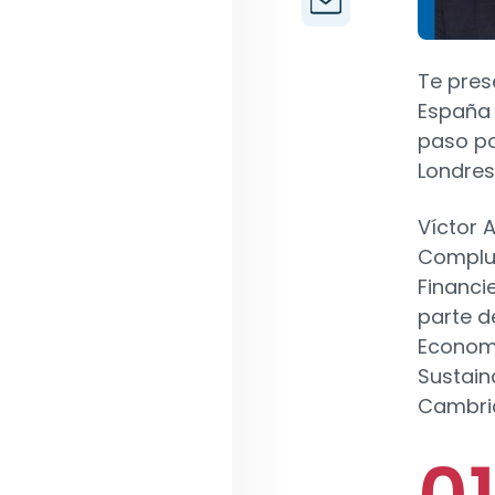
Te pre
España 
paso po
Londres
Víctor 
Complut
Financie
parte d
Economi
Sustain
Cambri