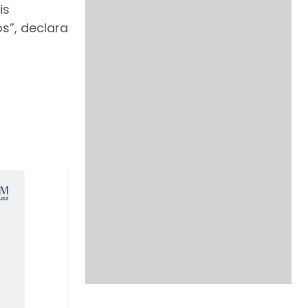
is
s”, declara