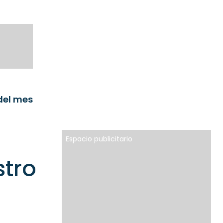
del mes
Espacio publicitario
stro