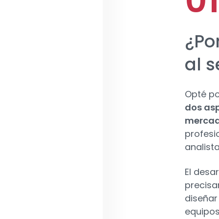
¿Po
al 
Opté po
dos asp
merca
profesi
analista
El desa
precisa
diseñar
equipos 