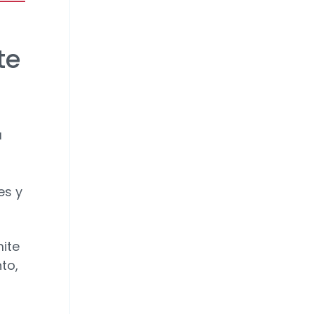
te
a
es y
mite
to,