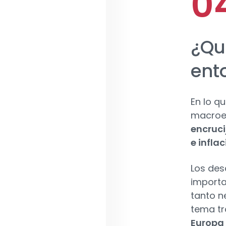
¿Qu
ent
En lo q
macroe
encruci
e inflac
Los des
importa
tanto n
tema tr
Europa