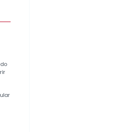
odo
ir
ular