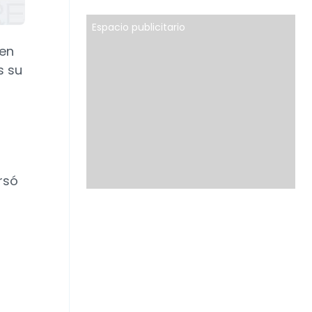
Espacio publicitario
en
s su
ursó