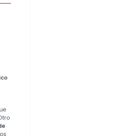
ico
que
Otro
de
mos