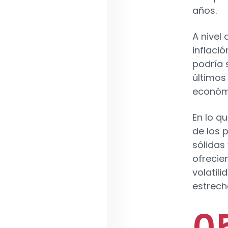
años.
A nivel
inflaci
podría 
últimos
económ
En lo q
de los 
sólidas
ofrecie
volatil
estrech