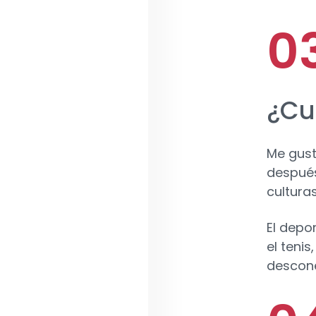
¿Cu
Me gust
después
cultura
El depo
el tenis
descone