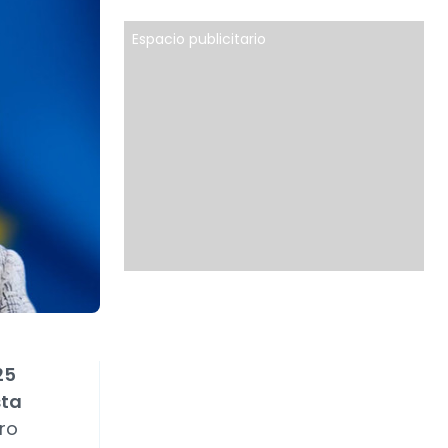
Espacio publicitario
25
sta
ro