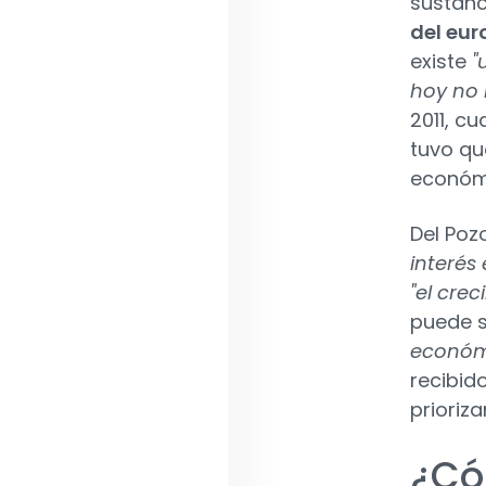
sustanc
del eur
existe
"
hoy no 
2011, c
tuvo qu
económ
Del Poz
interés
"el cre
puede 
económ
recibid
prioriza
¿Có