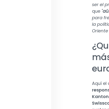
ser el p
que
"
aú
para fre
la polí
Oriente
¿Qu
más
eur
Aquí el
respons
Kanton
Swissc