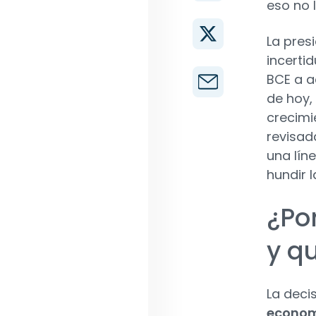
eso no 
La presi
incerti
BCE a a
de hoy,
crecimi
revisad
una lín
hundir l
¿Po
y q
La deci
economi