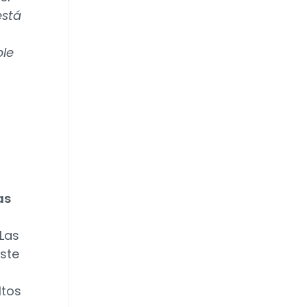
está
ple
as
 Las
este
ltos