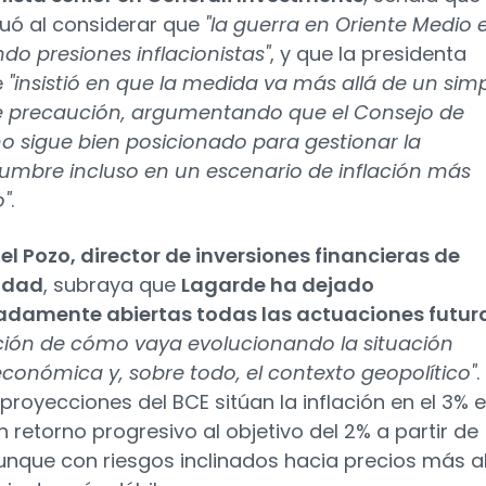
uó al considerar que
"la guerra en Oriente Medio 
do presiones inflacionistas"
, y que la presidenta
e
"insistió en que la medida va más allá de un sim
 precaución, argumentando que el Consejo de
o sigue bien posicionado para gestionar la
dumbre incluso en un escenario de inflación más
"
.
el Pozo, director de inversiones financieras de
idad
, subraya que
Lagarde ha dejado
adamente abiertas todas las actuaciones futur
ción de cómo vaya evolucionando la situación
onómica y, sobre todo, el contexto geopolítico"
.
proyecciones del BCE sitúan la inflación en el 3% 
n retorno progresivo al objetivo del 2% a partir de
unque con riesgos inclinados hacia precios más a