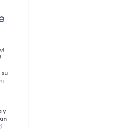
e
el
l
e su
en
a y
man
é