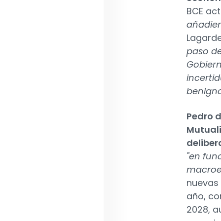
BCE act
añadien
Lagard
paso de
Gobiern
incerti
benigno
Pedro d
Mutual
deliber
"en fun
macroec
nuevas 
año, co
2028, a