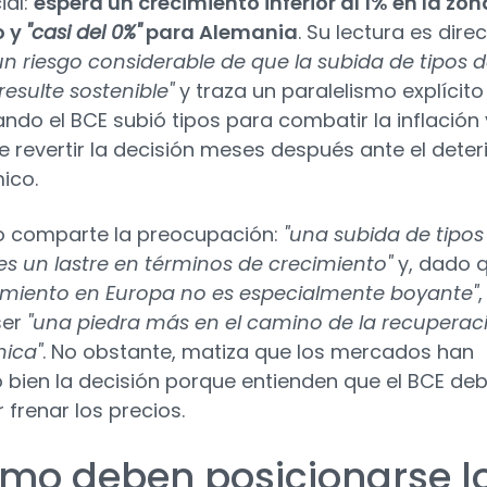
ial:
espera un crecimiento inferior al 1% en la zon
o y
"casi del 0%"
para Alemania
. Su lectura es direc
un riesgo considerable de que la subida de tipos 
resulte sostenible"
y traza un paralelismo explícito
uando el BCE subió tipos para combatir la inflación 
e revertir la decisión meses después ante el deter
ico.
o comparte la preocupación:
"una subida de tipos
 es un lastre en términos de crecimiento"
y, dado 
cimiento en Europa no es especialmente boyante"
,
ser
"una piedra más en el camino de la recuperac
ica"
. No obstante, matiza que los mercados han
o bien la decisión porque entienden que el BCE de
r frenar los precios.
mo deben posicionarse l