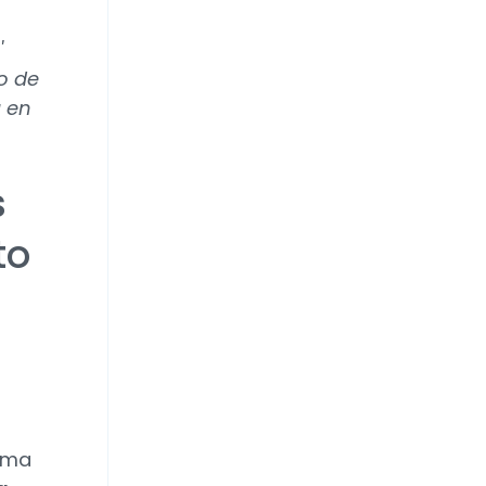
'
o de
a en
s
to
orma