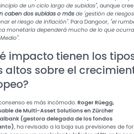
rincipio de un ciclo largo de subidas"
, aunque cree
n caben dos subidas o más
de 'gestión de riesgos
nar el riesgo de inflación"
. Para Dangoor,
"el rumb
tica monetaria dependerá mucho de lo que ocurr
 Medio"
.
é impacto tienen los tipo
 altos sobre el crecimien
opeo?
 consenso es más incómodo.
Roger Rüegg,
able de Multi-Asset Solutions en Zürcher
albank (gestora delegada de los fondos
anto)
, ha revisado a la baja sus previsiones de f