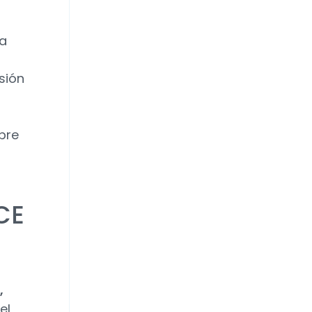
la
l
sión
bre
CE
,
el