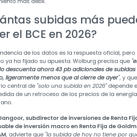
miento más débil.
ántas subidas más pued
er el BCE en 2026?
ndencia de los datos es la respuesta oficial, pero 
 ya ha fijado su apuesta. Wolburg precisa que
"
e
 descuenta ahora 43 pb adicionales de subidas
o, ligeramente menos que al cierre de ayer
"
, y qu
io central de
"solo una subida en 2026"
depende 
dida de un retroceso de los precios de la energía
rano.
angoor, subdirector de inversiones de Renta Fij
able de inversión macro en Renta Fija de Gold
AM
, advierte que
"la subida de hoy no tiene por qu