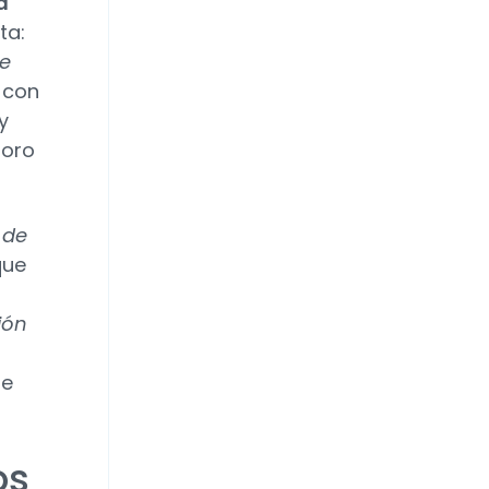
a
ta:
de
 con
y
ioro
 de
que
ión
be
os