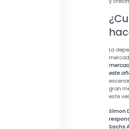
y creci
¿Cu
hac
La depe
mercado
mercado
este añ
escenar
gran me
este ve
Simon D
respons
Sachs 