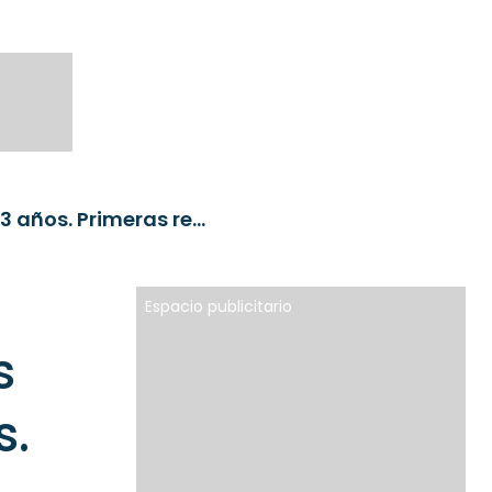
El BCE sube los tipos de interés por primera vez en casi 3 años. Primeras reacciones de las gestoras
Espacio publicitario
s
s.