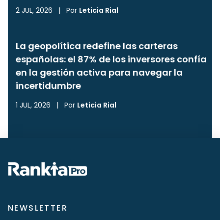
2 JUL, 2026
|
Por
Leticia Rial
La geopolítica redefine las carteras
españolas: el 87% de los inversores confía
en la gestión activa para navegar la
incertidumbre
1 JUL, 2026
|
Por
Leticia Rial
NEWSLETTER