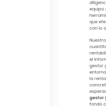
diligen
equipo 
herrami
que efe
con lo 
Nuestro
cuantit
rentabi
el Info
gestor 
entorno
la rent
concret
espera
gestor 
fondo c