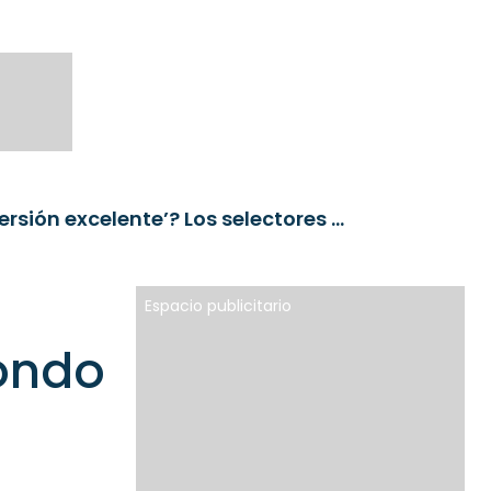
¿Cuál es la definición de un ‘fondo de inversión excelente’? Los selectores responden
Espacio publicitario
fondo