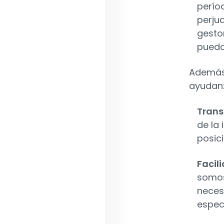
perío
perjud
gesto
pueda
Además 
ayudan
Trans
de la
posic
Facil
somos
neces
espec