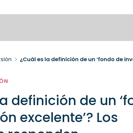
rsión
IÓN
la definición de un ‘
ión excelente’? Los