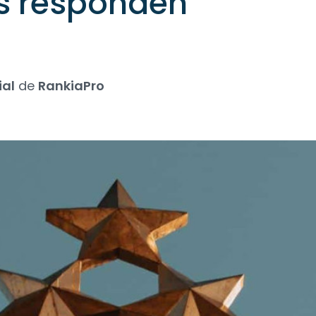
es responden
ial
de
RankiaPro