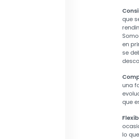
Consi
que s
rendi
Somos
en pr
se de
desco
Compo
una f
evolu
que e
Flexib
ocasi
lo qu