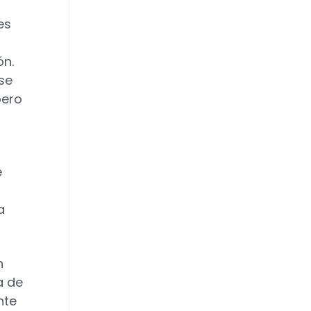
es
ón.
se
pero
e
a
n
a de
nte