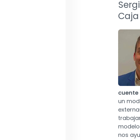
Serg
Caja
cuente 
un mode
externa
trabaja
modelos
nos ayu