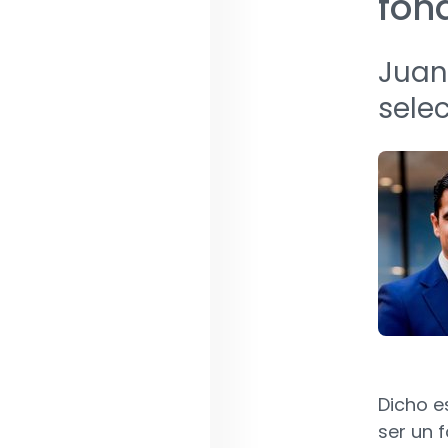
fon
Juan
sele
Dicho e
ser un 