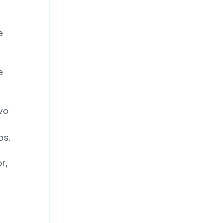
e
e
vo
os.
r,