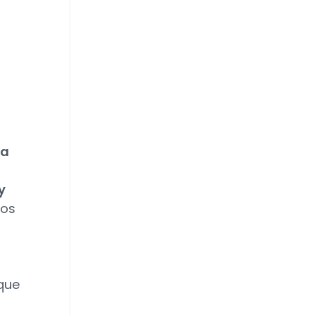
na
y
mos
que