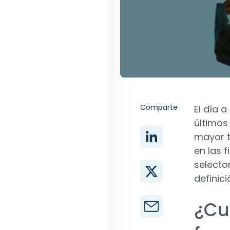
Comparte
El día a
últimos
mayor t
en las 
selecto
definic
¿Cuá