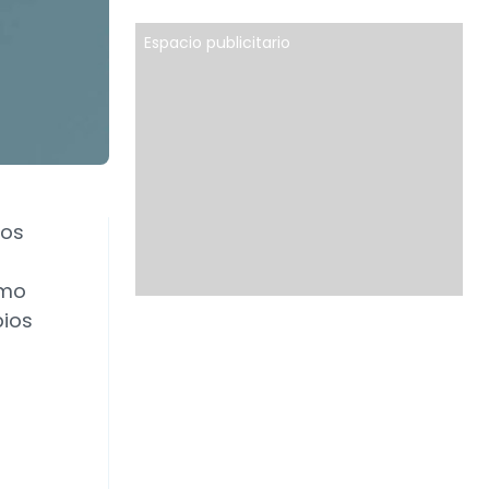
Espacio publicitario
los
s
omo
pios