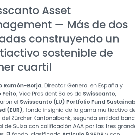
sscanto Asset
agement — Más de dos
adas construyendo un
tiactivo sostenible de
er cuartil
o Ramón-Borja
, Director General en España y
 Feito
, Vice President Sales de
Swisscanto
,
aron el
Swisscanto (LU) Portfolio Fund Sustainab
ed (EUR)
, fondo insignia de la gama multiactivo de
 del Zürcher Kantonalbank, segunda entidad banc
al de Suiza con calificación AAA por las tres grand
s. El fondo, clasificado
Artículo 9 SFDR
y con