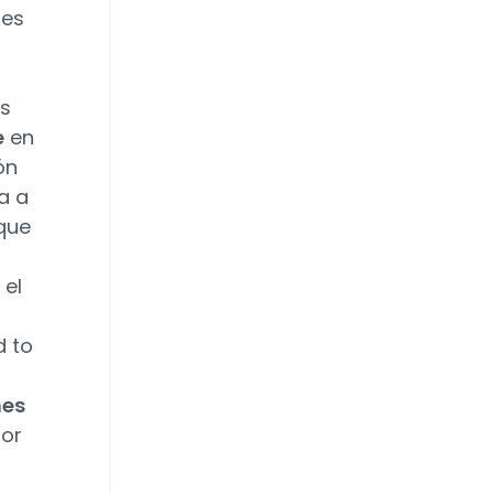
res
s
e
en
ón
a a
 que
, el
d to
nes
jor