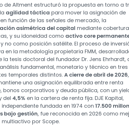
po de Altment estructuró la propuesta en torno a t
 la
agilidad táctica
para mover la asignación de
 en función de las señales de mercado, la
ación asimétrica del capital
mediante cobertura
as, y su idoneidad como
activo core permanent
 y no como posición satélite. El proceso de inversi
a en la metodología propietaria FMM, desarrollad
e la tesis doctoral del fundador Dr. Jens Ehrhardt,
 análisis fundamental, monetario y técnico en tres
tes temporales distintos.
A cierre de abril de 2026
antiene una asignación equilibrada entre renta
e, bonos corporativos y deuda pública, con un yiel
y del
4,5%
en la cartera de renta fija. DJE Kapital,
 independiente fundada en 1974 con
17.500 millo
s bajo gestión
, fue reconocida en 2026 como me
 multiactivo por Scope.