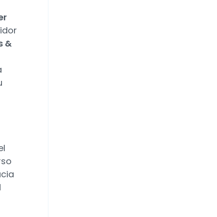
er
uidor
s &
a
u
el
rso
acia
d