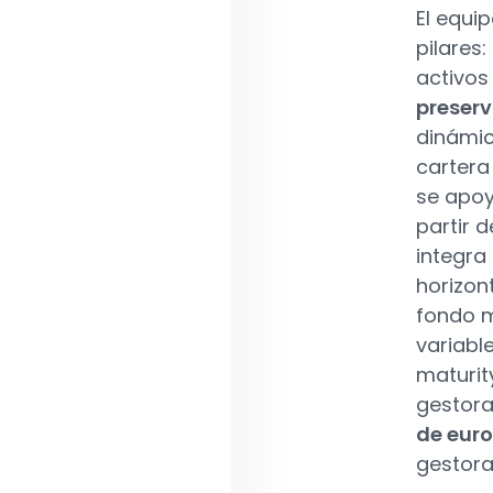
El equi
pilares:
activos
preserv
dinámic
cartera
se apoy
partir d
integra
horizon
fondo m
variabl
maturit
gestora
de euro
gestora