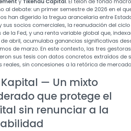
ement
y
Tikehau Capital
. El telón de fondo macr
no al debate: un primer semestre de 2026 en el que
s han digerido la tregua arancelaria entre Estad
y sus socios comerciales, la reanudación del ciclo
 de la Fed, y una renta variable global que, index
e de abril, acumulaba ganancias significativas des
imos de marzo. En este contexto, las tres gestoras
eron sus tesis con datos concretos extraídos de 
s reales, sin concesiones a la retórica de mercado
 Kapital — Un mixto
erado que protege el
tal sin renunciar a la
tabilidad