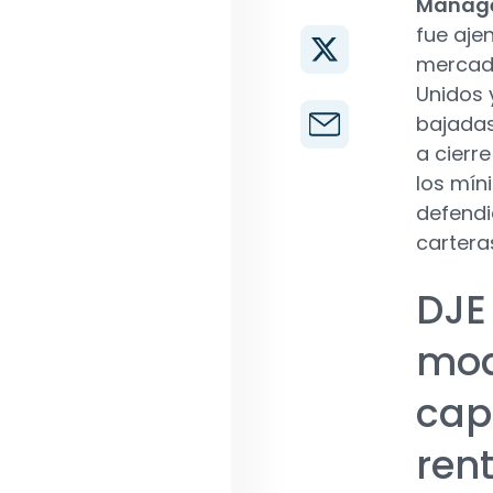
Manag
fue aje
mercado
Unidos 
bajadas
a cierr
los mín
defendi
cartera
DJE
mod
capi
ren