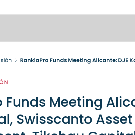
rsión
IÓN
 Funds Meeting Alic
al, Swisscanto Asset