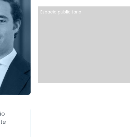
Espacio publicitario
io
nte