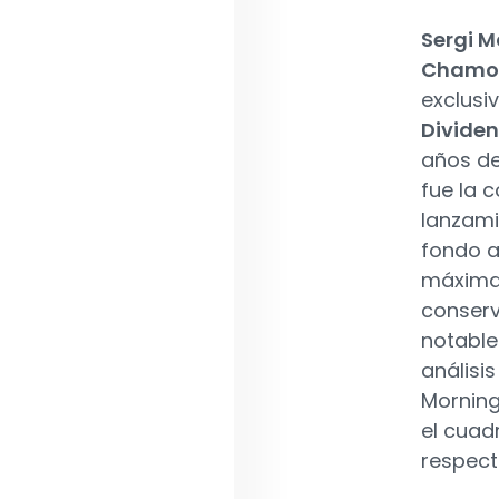
Sergi M
Chamo
exclusi
Divide
años de
fue la 
lanzami
fondo a
máxima 
conserv
notable
análisis
Morning
el cuad
respect