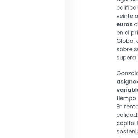
calific
veinte 
euros
de
en el p
Global 
sobre s
supera 
Gonzalo
asignac
variabl
tiempo 
En renta
calidad
capital
sosteni