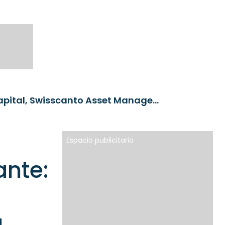
RankiaPro Funds Meeting Alicante: DJE Kapital, Swisscanto Asset Management, Tikehau Capital
Espacio publicitario
ante: