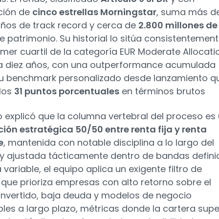
ación de
cinco estrellas Morningstar
, suma más d
años de track record y cerca de
2.800 millones de
 patrimonio. Su historial lo sitúa consistentemen
rimer cuartil de la categoría EUR Moderate Allocati
a diez años, con una outperformance acumulada
u benchmark personalizado desde lanzamiento q
los
31 puntos porcentuales
en términos brutos
 explicó que la columna vertebral del proceso es
ión estratégica 50/50 entre renta fija y renta
e
, mantenida con notable disciplina a lo largo del
y ajustada tácticamente dentro de bandas defini
 variable, el equipo aplica un exigente filtro de
 que prioriza empresas con alto retorno sobre el
 invertido, baja deuda y modelos de negocio
bles a largo plazo, métricas donde la cartera sup