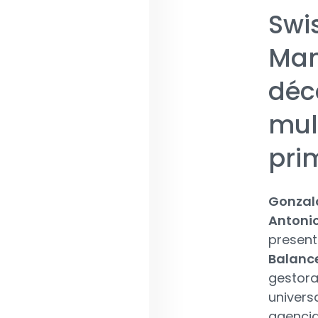
Swi
Man
déc
mul
prim
Gonzal
Antonio
present
Balanc
gestora
univers
agencia