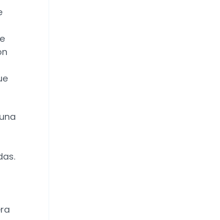
e
te
on
ue
 una
das.
era