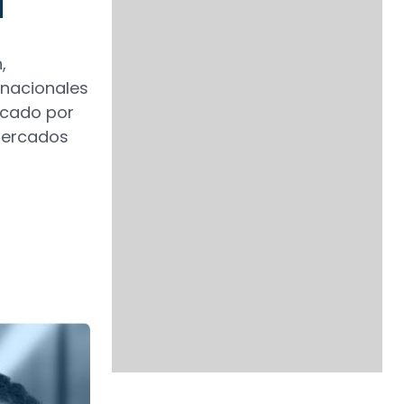
l
,
rnacionales
rcado por
 mercados