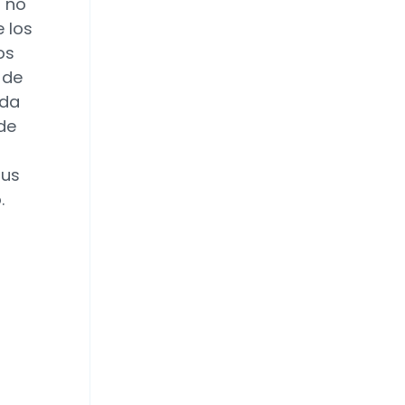
o no
 los
os
 de
ada
de
sus
.