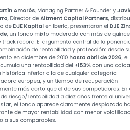
artín Amorós
, Managing Partner & Founder y
Javi
rro
, Director de
Altment Capital Partners
, distrib
vo de
DJE Kapital
en Iberia, presentaron el
DJE Zin
nde
, un fondo mixto moderado con más de quince
 track record. El argumento central de la ponenci
combinación de rentabilidad y protección: desde s
ento en diciembre de 2010
hasta abril de 2026
, el
cumula una rentabilidad del
+153%
con una caída
histórica inferior a la de cualquier categoría
adora europea, y un tiempo de recuperación
mente más corto que el de sus competidores. En 
 de riesgo/rentabilidad a diez años frente al unive
star, el fondo aparece claramente desplazado h
rante de mayor rentabilidad con menor volatilida
o a sus comparables.