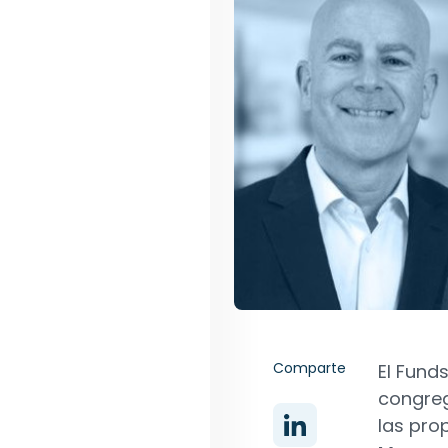
Comparte
El Fund
congreg
las pro