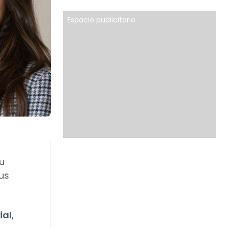
Espacio publicitario
u
us
ial
,