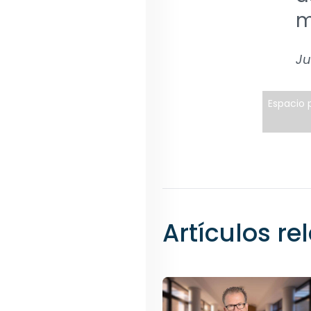
m
Ju
Espacio p
Artículos r