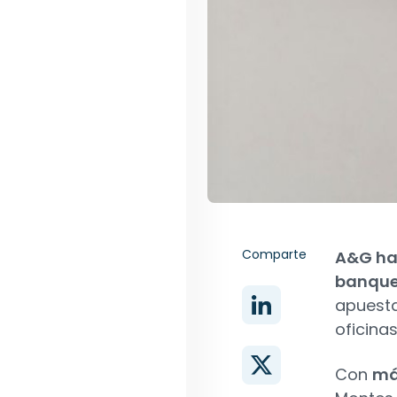
Comparte
A&G ha
banquer
apuesta
oficinas
Con
má