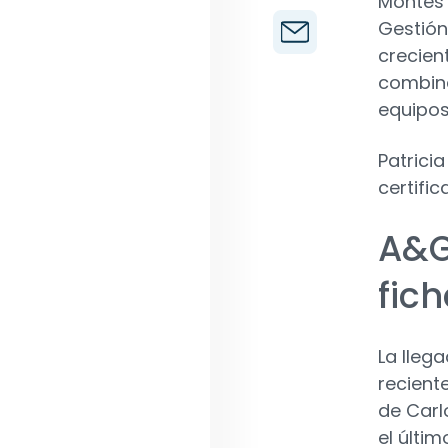
Montes 
Gestión
crecien
combina
equipos
Patrici
certifi
A&G
fich
La lleg
recient
de Carl
el últi