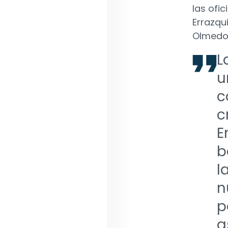
las ofi
Errazqu
Olmedo,
L
u
c
c
E
b
l
n
p
a