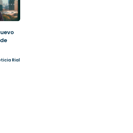
 nuevo
 de
eticia Rial