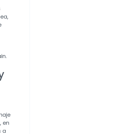
s
ea,
e
in.
y
haje
, en
s a