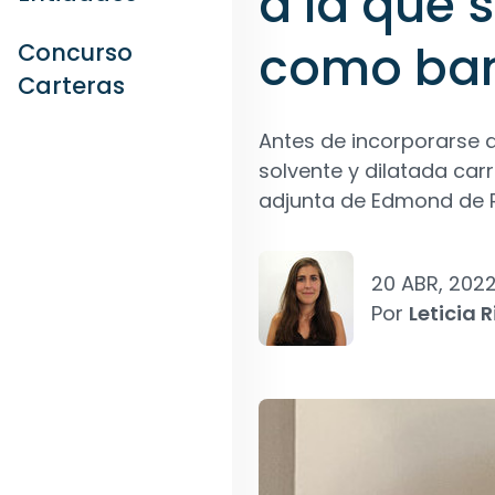
a la que 
como ba
Concurso
Carteras
Antes de incorporarse a
solvente y dilatada car
adjunta de Edmond de R
20 ABR, 202
Por
Leticia R