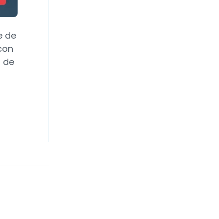
e de
con
a de