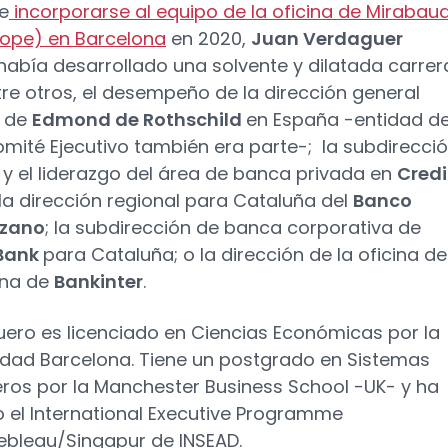
e
incorporarse al equipo de la oficina de Mirabau
rope) en Barcelona
en 2020,
Juan Verdaguer
había desarrollado una solvente y dilatada carrer
tre otros, el desempeño de la dirección general
a de
Edmond de Rothschild
en España -entidad d
mité Ejecutivo también era parte-; la subdirecci
 y el liderazgo del área de banca privada en
Credi
 la dirección regional para Cataluña del
Banco
zano
; la subdirección de banca corporativa de
 Bank
para Cataluña; o la dirección de la oficina de
ona de
Bankinter
.
uero es licenciado en Ciencias Económicas por la
idad Barcelona. Tiene un postgrado en Sistemas
eros por la Manchester Business School -UK- y ha
 el International Executive Programme
ebleau/Singapur de INSEAD.