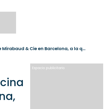
Juan Verdaguer liderará la oficina de Mirabaud & Cie en Barcelona, a la que se suma Jordi Güell como banquero
Espacio publicitario
icina
na,