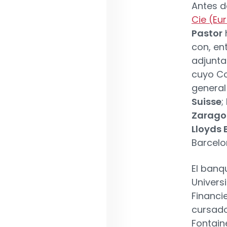
Antes d
Cie (Eu
Pastor
con, en
adjunt
cuyo Co
general
Suisse
;
Zarago
Lloyds
Barcel
El banq
Univers
Financi
cursado
Fontain