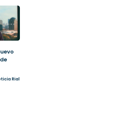
 nuevo
 de
eticia Rial