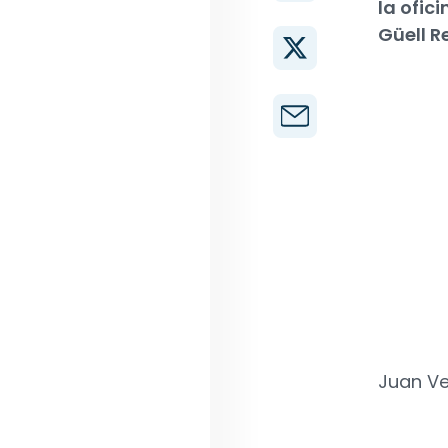
la ofic
Güell 
Juan Ve