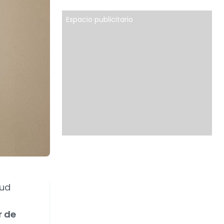
Espacio publicitario
aud
r de