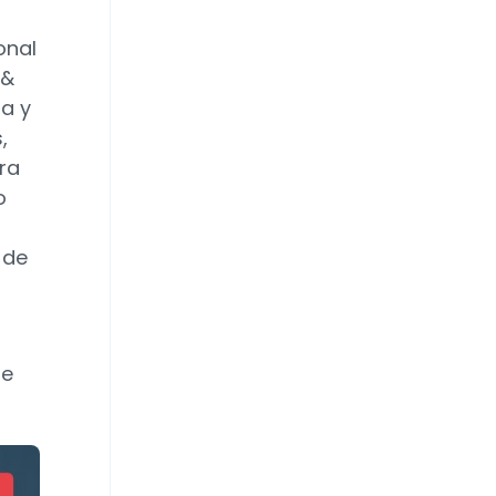
onal
 &
a y
,
ra
o
 de
de