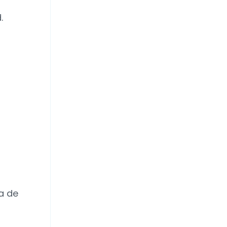
.
a de