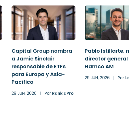
Capital Group nombra
Pablo Istillarte,
a Jamie Sinclair
director general
responsable de ETFs
Hamco AM
para Europa y Asia-
o
29 JUN, 2026
|
Por
L
Pacífico
29 JUN, 2026
|
Por
RankiaPro