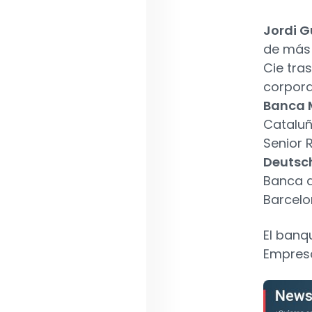
Jordi G
de más 
Cie tra
corpora
Banca 
Cataluñ
Senior 
Deutsc
Banca d
Barcelo
El banq
Empresa