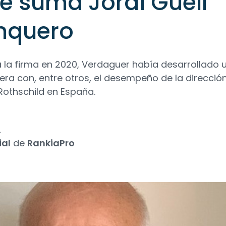
se suma Jordi Güell
nquero
 la firma en 2020, Verdaguer había desarrollado 
rera con, entre otros, el desempeño de la direcció
othschild en España.
2
ial
de
RankiaPro