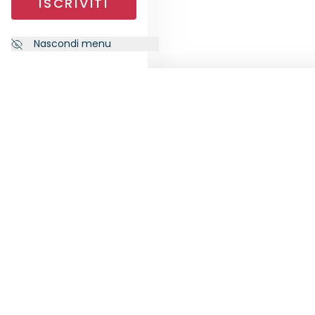
ISCRIVITI
Nascondi menu
NEWSLETTER
SEGU
Iscriviti alla nostra newsletter per
ricevere le ultime notizie da
RankiaPro.
ISCRIVITI