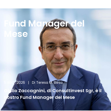
Fund Manager del
Mese
5 AGO, 2026
|
Di
Teresa M. Blesa
Giulio Zaccagnini, di Consultinvest Sgr, è il
nostro Fund Manager del Mese