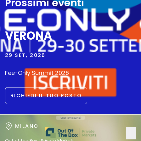
Prossimi eventi
VERONA
29 SET, 2026
Fee-Only Summit 2026
RICHIEDI IL TUO POSTO
MILANO
Out of the Box | Private Markets