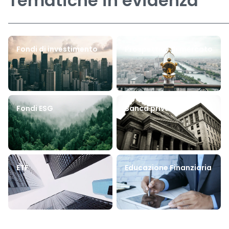
Tematiche in evidenza
Fondi di investimento
Prospettive di mercato
Fondi ESG
Banca privata
ETF
Educazione Finanziaria