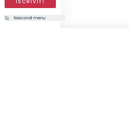
ISCRIVITI
Nascondi menu
NEWSLETTER
SEGU
Iscriviti alla nostra newsletter per
ricevere le ultime notizie da
RankiaPro.
ISCRIVITI