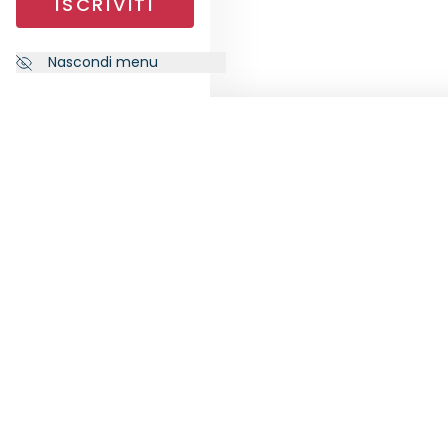
ISCRIVITI
Nascondi menu
NEWSLETTER
SEGU
Iscriviti alla nostra newsletter per
ricevere le ultime notizie da
RankiaPro.
ISCRIVITI