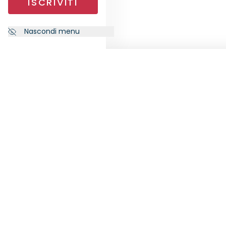
ISCRIVITI
Nascondi menu
NEWSLETTER
SEGU
Iscriviti alla nostra newsletter per
ricevere le ultime notizie da
RankiaPro.
ISCRIVITI