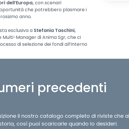
ori dell’Europa,
con scenari
opportunità che potrebbero plasmare i
prossimo anno.
sta esclusiva a
Stefania Taschini,
e Multi-Manager di Anima Sgr, che ci
rocesso di selezione dei fondi all’interno
approfondiamo come il
predominio della
idefinendo i mercati globali, mentre
 del portafoglio ai private markets
,
numeri precedenti
omponente tattica o strutturale. Infine,
ella riforma del TUF per i financial
 i
migliori fondi per investire nel 2026
,
izione il nostro catalogo completo di riviste che
 e opportunità per costruire portafogli
storia, così puoi scaricarle quando lo desideri.
ntinua evoluzione. A
pprofondiamo