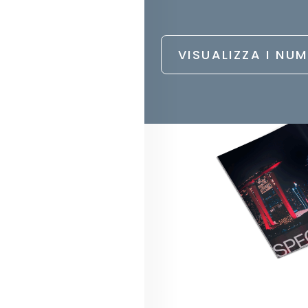
anche la gestione passiva 
come utilizzarli senza rinunc
VISUALIZZA I NUM