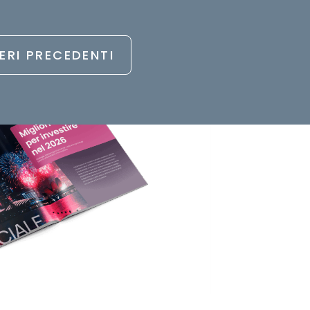
con i Single Stock ETF,
spiegando
iare alla disciplina di portafoglio.
ERI PRECEDENTI