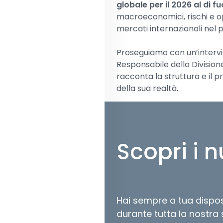
globale per il 2026 al di fu
macroeconomici, rischi e 
mercati internazionali nel 
Proseguiamo con un’intervi
Responsabile della Division
racconta la struttura e il p
della sua realtà.
Nelle sezioni di opinione, 
Cina sulle terre rare
stia r
riflettiamo sull’e
sposizione
Scopri i 
valutando se sia oggi una c
analizziamo i
pro e contro d
advisor
.
Il nostro speciale raccoglie
Hai sempre a tua dispos
illustrando strategie, trend
durante tutta la nostra 
solidi in uno scenario in co