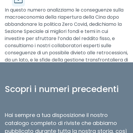
In questo numero analizziamo le conseguenze sulla
macroeconomia della riapertura della Cina dopo
abbandonare la politica Zero Covid, dedichiamo la
Sezione Speciale ai migliori fondi e temi in cui
investire per sfruttare l’onda del reddito fisso, e
consultiamo i nostri collaboratori esperti sulle
conseguenze di un possibile divieto alle retrocessioni,
da un lato, e le sfide della gestione transfrontaliera di
fondi, dall’altro. Parliamo anche degli ETF che
investono in temi sorprendenti e intervistiamo
Massimo Ricatti, Portfolio Manager del team
Scopri i numeri precedenti
Multimanager di BCC Risparmio&Previdenza
Hai sempre a tua disposizione il nostro
catalogo completo di riviste che abbiamo
pubblicato durante tutta la nostra storia, così