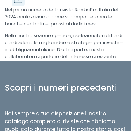
Nel primo numero della rivista RankiaPro Italia del
2024 analizzaziamo come si comporteranno le
banche centrali nei prossimi dodici mesi.
Nella nostra sezione speciale, i selezionatori di fondi
condividono le migliori idee e strategie per investire
in obbligazioni italiane. D’altra parte, i nostri
collaboratori ci parlano dell’interesse crescente
degli investimenti nell’uranio, così come del futuro
dell’architettura aperta. Esploriamo anche il mondo
degli Family Office italiani e presentiamo alcuni ETF
che si sono distinti per le loro performance superiori
Scopri i numeri precedenti
alla media nel 2023.
Inoltre, intervistiamo Francesco Margonari, Senior
Director, Investment Advisory Desk presso
Hai sempre a tua disposizione il nostro
Mediobanca SGR.
catalogo completo di riviste che abbiamo
pubblicato durante tutta la nostra storia, così