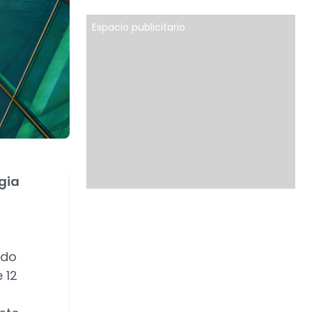
Espacio publicitario
egia
ndo
 12