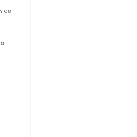
% de
ía