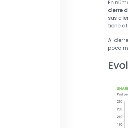
En núm
cierre 
sus cli
tiene o
Al cierr
poco má
Evo