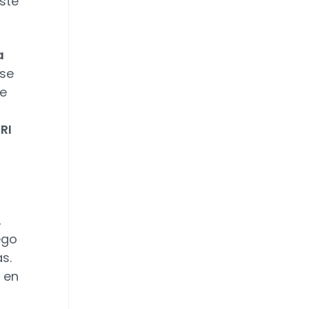
este
a
 se
de
RI
,
ego
s.
o en