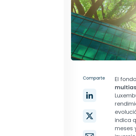
Comparte
El fond
multias
Luxembu
rendimi
evoluci
indica 
meses y