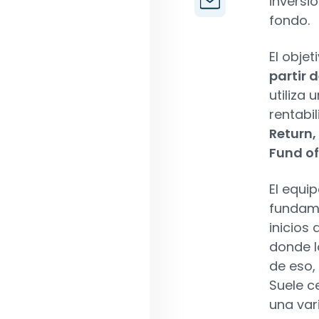
inversi
fondo.
El objet
partir 
utiliza
rentabil
Return,
Fund o
El equip
fundame
inicios 
donde l
de eso,
Suele c
una var