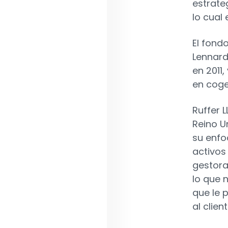
estrate
lo cual
El fond
Lennard
en 2011,
en coge
Ruffer 
Reino U
su enfo
activos
gestora
lo que 
que le 
al clien