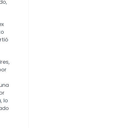
do,
ex
to
rtió
res,
por
 una
or
, lo
tado