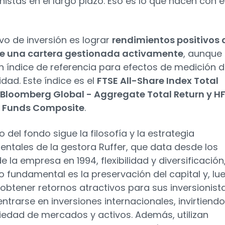
onistas en el largo plazo. Eso es lo que hacen con 
ivo de inversión es lograr
rendimientos positivos 
de una cartera gestionada activamente
, aunque
 un índice de referencia para efectos de medición 
idad. Este índice es el
FTSE All-Share Index Total
 Bloomberg Global - Aggregate Total Return y HF
f Funds Composite
.
o del fondo sigue la filosofía y la estrategia
ntales de la gestora Ruffer, que data desde los
de la empresa en 1994, flexibilidad y diversificación
o fundamental es la preservación del capital y, lu
 obtener retornos atractivos para sus inversionista
entrarse en inversiones internacionales, invirtiend
iedad de mercados y activos. Además, utilizan