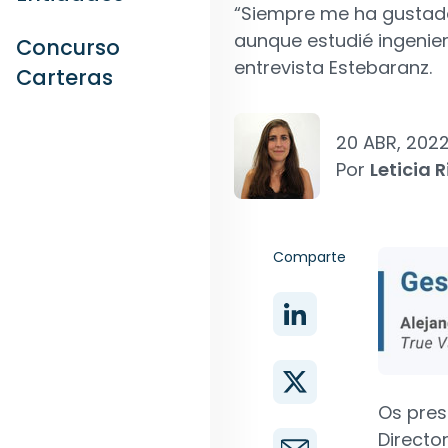
“Siempre me ha gustado
aunque estudié ingenierí
Concurso
entrevista Estebaranz.
Carteras
20 ABR, 202
Por
Leticia R
Comparte
Os pre
Directo