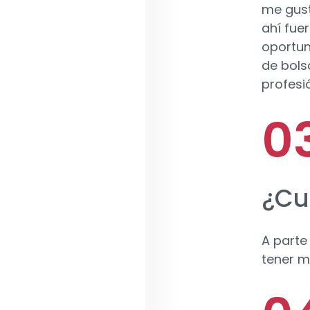
me gust
ahí fue
oportun
de bols
profesi
¿Cu
A parte
tener m