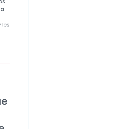
los
ja
 les
ue
e