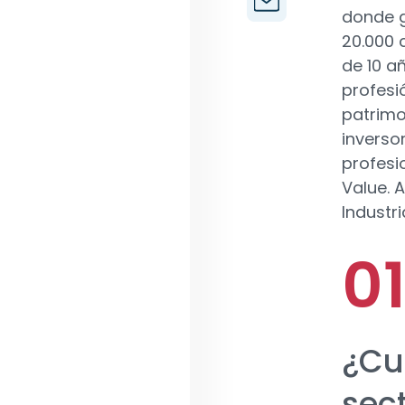
donde g
20.000 
de 10 a
profesi
patrimo
inverso
profesi
Value. 
Industr
¿Cu
sec