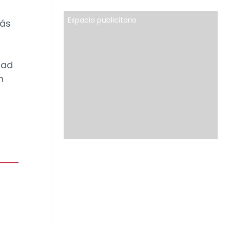
Espacio publicitario
más
dad
n