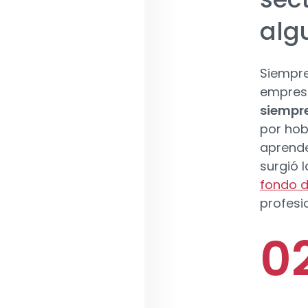
alg
Siempre
empresa
siempre
por hob
aprende
surgió l
fondo d
profesio