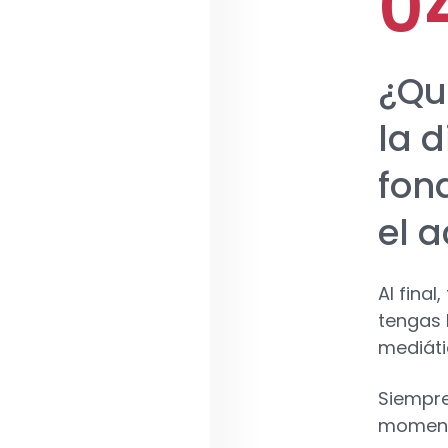
¿Qu
la d
fon
el a
Al fina
tengas 
mediáti
Siempre
momento