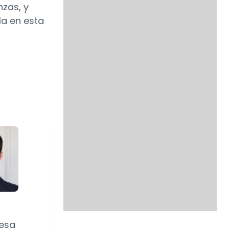
nzas, y
la en esta
esa