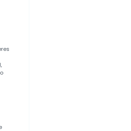
eres
l
,
lo
e