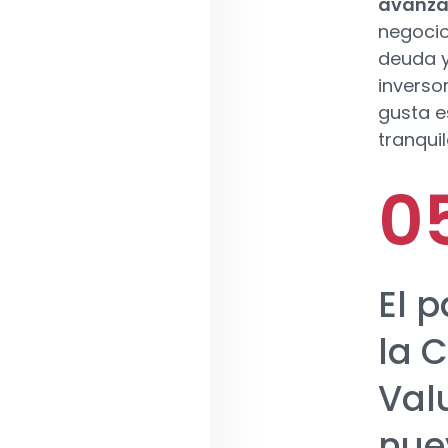
avanzar
negocio
deuda y
inverso
gusta e
tranqui
El 
la 
Val
nue