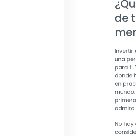
¿Qu
de t
me
Invertir
una per
para ti.
donde h
en prác
mundo. 
primera
admiro
No hay 
conside