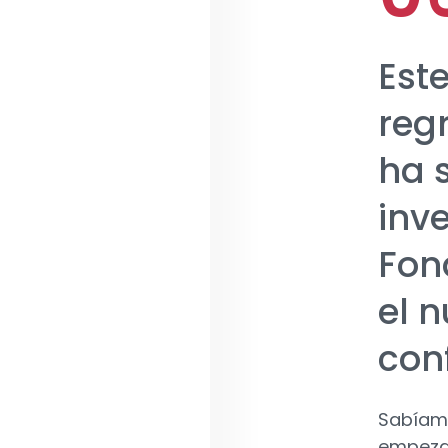
Est
regr
ha s
inv
Fon
el 
con
Sabíamo
empezas