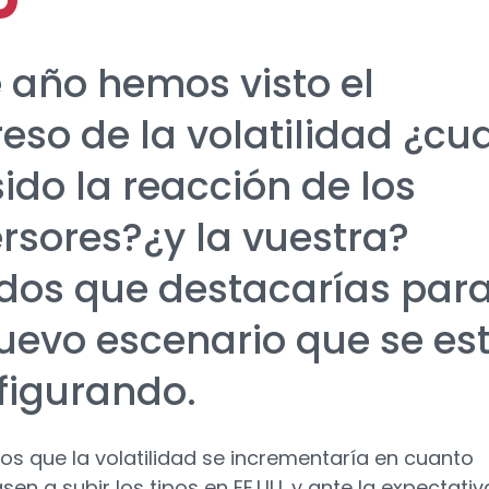
e año hemos visto el
eso de la volatilidad ¿cu
ido la reacción de los
ersores?¿y la vuestra?
dos que destacarías par
nuevo escenario que se es
figurando.
s que la volatilidad se incrementaría en cuanto
en a subir los tipos en EE.UU. y ante la expectativ