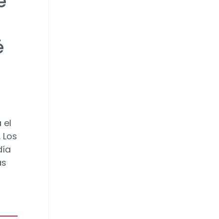
e
é
 el
 Los
día
as