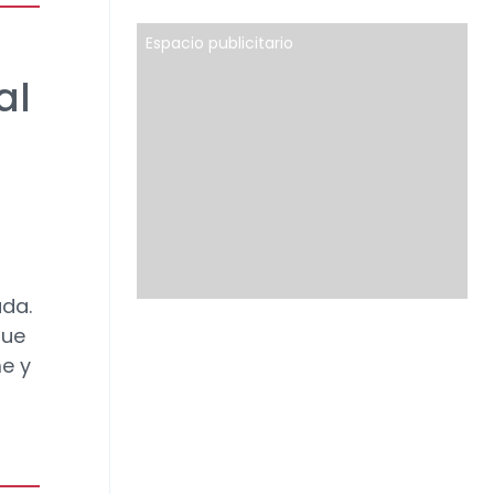
Espacio publicitario
al
ada.
que
e y