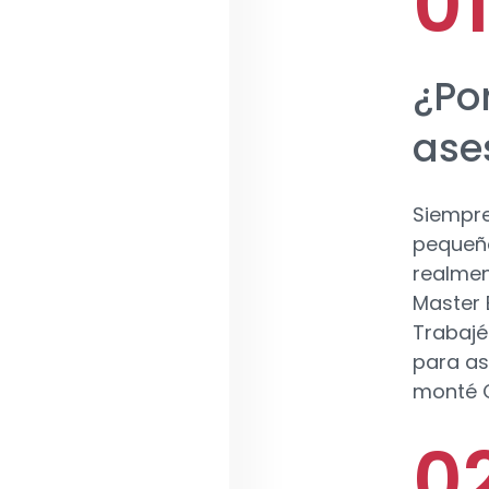
¿Po
ase
Siempre
pequeño
realmen
Master 
Trabajé
para as
monté C