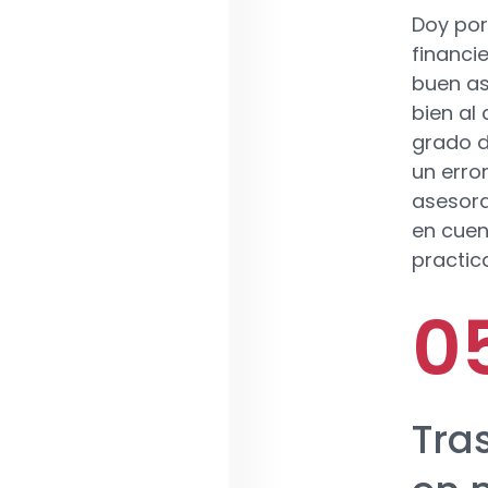
Doy por
financie
buen as
bien al
grado d
un erro
asesora
en cuent
practic
Tras