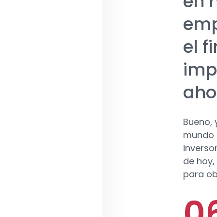
en 
emp
el f
imp
aho
Bueno, 
mundo d
inverso
de hoy, 
para ob