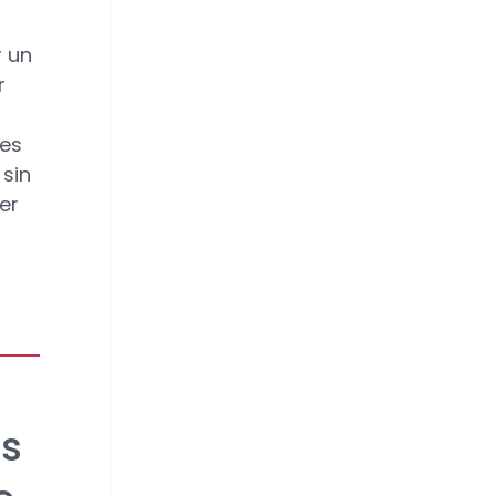
r un
r
 es
sin
er
os