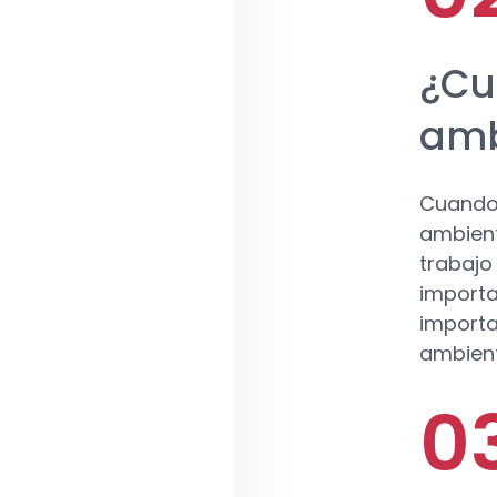
¿Cu
amb
Cuando 
ambient
trabajo
importa
importa
ambient