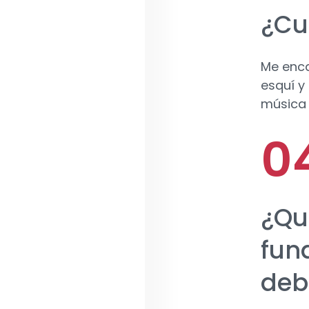
¿Cu
Me enca
esquí y
música 
¿Qu
fun
deb