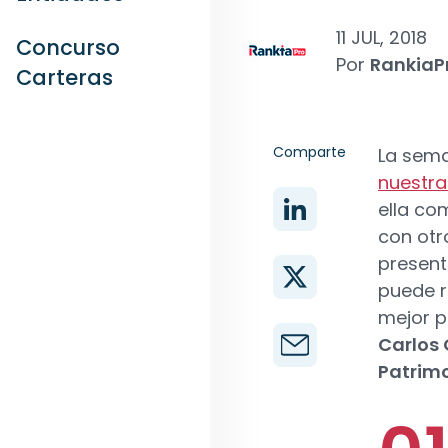
11 JUL, 2018
Concurso
Por
RankiaP
Carteras
Comparte
La sem
nuestra
ella co
con otro
present
puede r
mejor p
Carlos 
Patrim