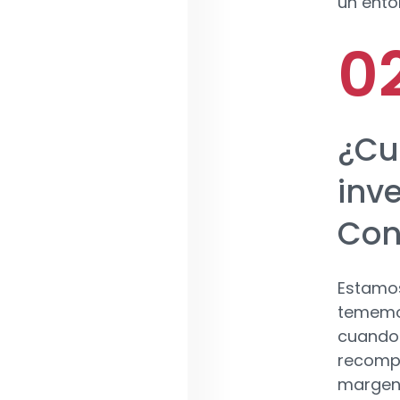
un ento
¿Cuá
inv
Con
Estamos
tememos
cuando 
recompe
margen 