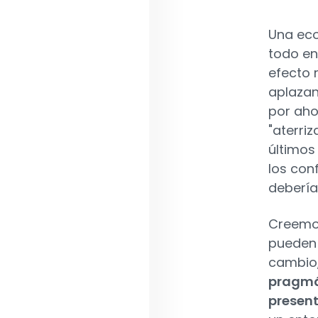
Una eco
todo en
efecto r
aplazan
por aho
"aterri
últimos
los con
debería
Creemos
pueden 
cambio
pragmát
presen