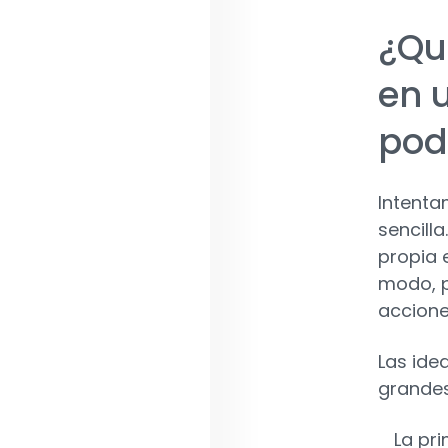
¿Qu
en 
pod
Intenta
sencill
propia 
modo, p
accione
Las ide
grandes
La pr