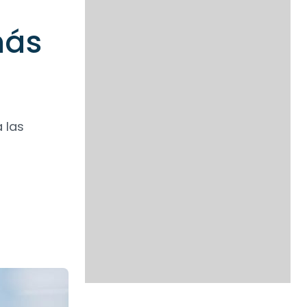
más
 las