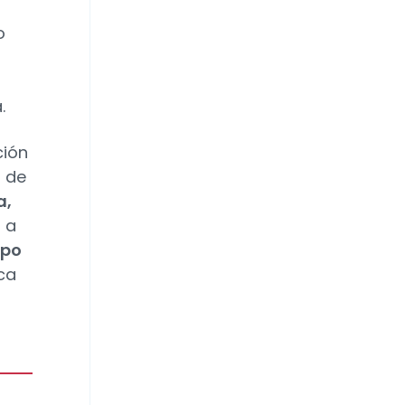
a
o
.
ción
o de
a,
 a
ipo
ca