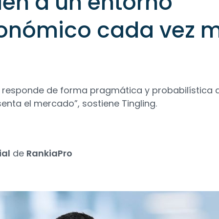
en a un entorno
onómico cada vez 
n responde de forma pragmática y probabilística a
nta el mercado”, sostiene Tingling.
ial
de
RankiaPro