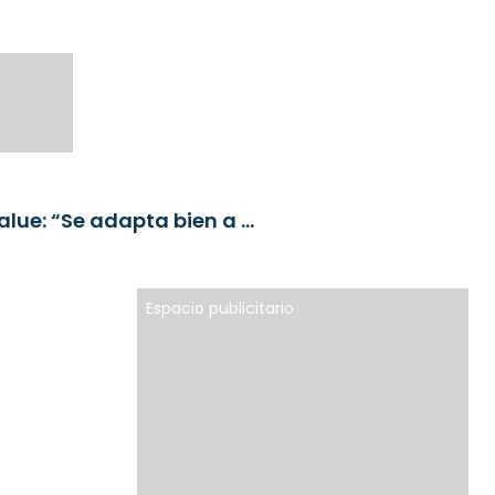
Ben Tingling (MFS IM) sobre el fondo Contrarian Value: “Se adapta bien a un entorno macroeconómico cada vez más incierto”
Espacio publicitario