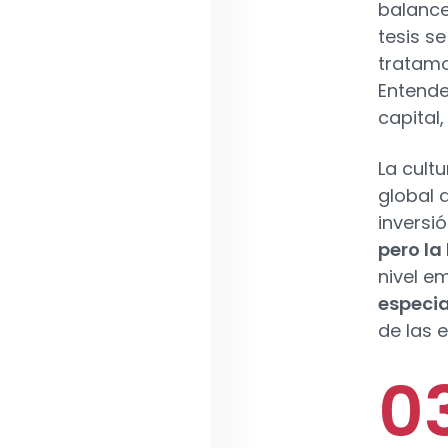
balance
tesis se
tratamo
Entende
capital
La cult
global 
inversi
pero l
nivel e
especia
de las 