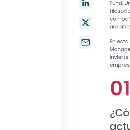
Fund. U
filosofí
compañí
ámbitos
En esta
Managem
inviert
empresa
¿Có
act