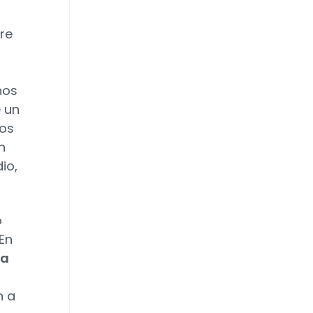
re
nos
e un
los
n
io,
o
En
ma
n a