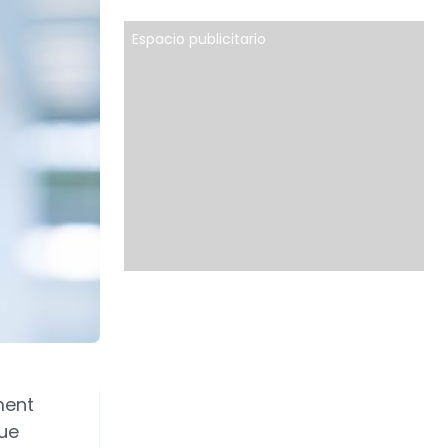
Espacio publicitario
ment
lue