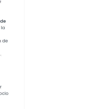
e
 de
 la
n de
.
r
ocio