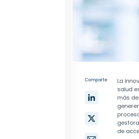
Comparte
La inno
salud e
más de
generen
proceso
gestora 
de acce