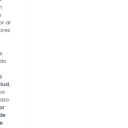
n
s
r al
ores
s
ado
o
alud
,
os
azo.
or
de
e
.