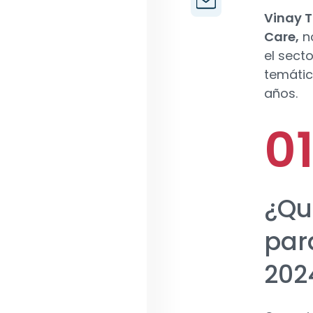
Vinay 
Care,
no
el secto
temátic
años.
¿Qu
para
202