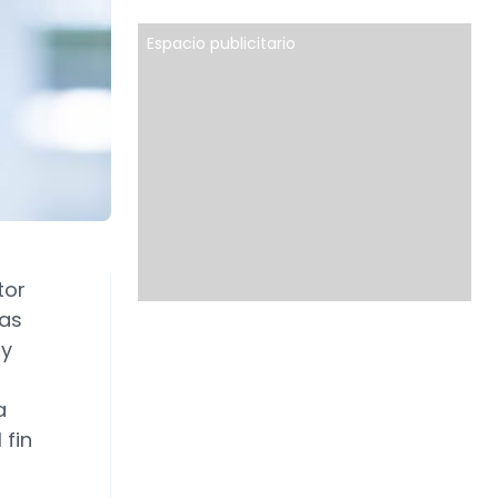
Espacio publicitario
tor
sas
 y
a
 fin