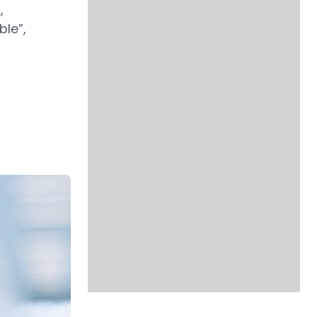
,
le”,