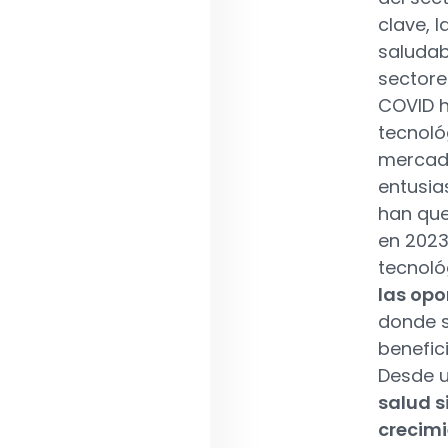
clave, 
saludab
sectore
COVID h
tecnoló
mercado
entusias
han que
en 2023
tecnoló
las opo
donde s
benefic
Desde u
salud s
crecimi