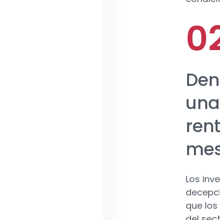
Den
una
ren
mes
Los inv
decepci
que los
del sec