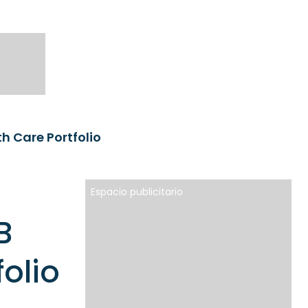
th Care Portfolio
Espacio publicitario
B
folio