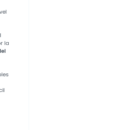
vel
l
r la
del
bles
il
o