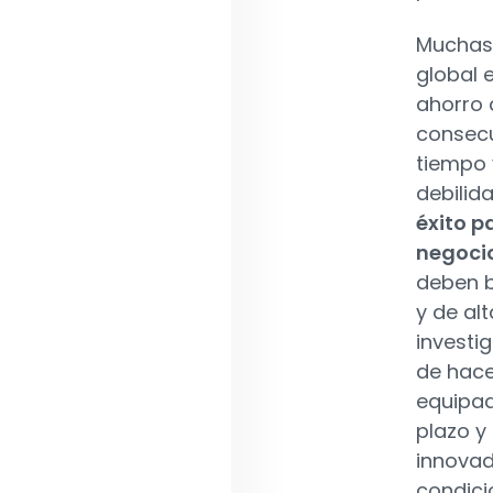
Muchas 
global 
ahorro 
consecu
tiempo 
debilid
éxito p
negocio
deben b
y de alt
investig
de hace
equipad
plazo y
innovad
condici