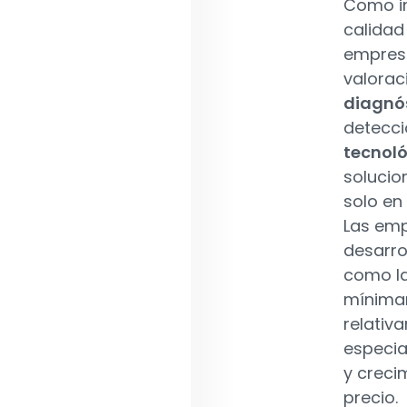
Como in
calidad
empresa
valorac
diagnós
detecc
tecnol
solucio
solo en
Las emp
desarro
como la
mínimam
relativ
especia
y creci
precio.