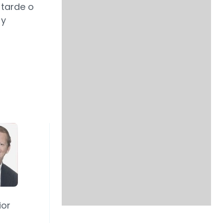
 tarde o
 y
ior