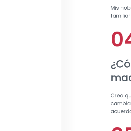
Mis hob
familia
¿Có
mac
Creo q
cambiar
acuerdo