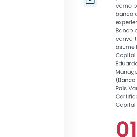
como ba
banco d
experie
Banco d
convert
asume l
Capital
Eduardo
Managem
(Banca 
País Vas
Certifi
Capital