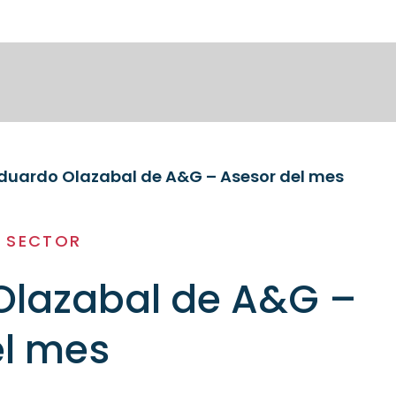
duardo Olazabal de A&G – Asesor del mes
L SECTOR
Olazabal de A&G –
el mes