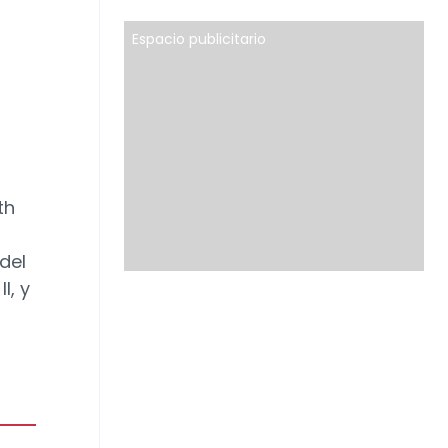
Espacio publicitario
th
del
I, y