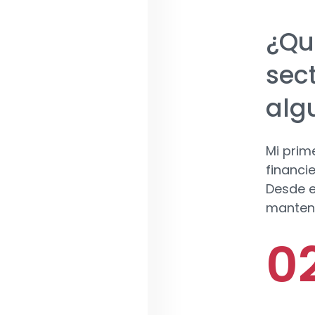
¿Qué
sec
alg
Mi prim
financi
Desde e
manteni