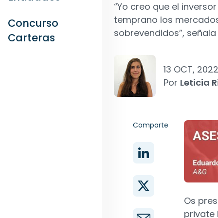
“Yo creo que el inverso
temprano los mercados 
Concurso
sobrevendidos”, señala 
Carteras
13 OCT, 202
Por
Leticia R
Comparte
Os pre
private