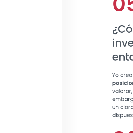
¿Có
inv
ent
Yo creo
posicio
valorar
embargo
un clar
dispues