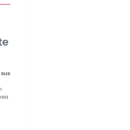
te
 sus
n
 vea