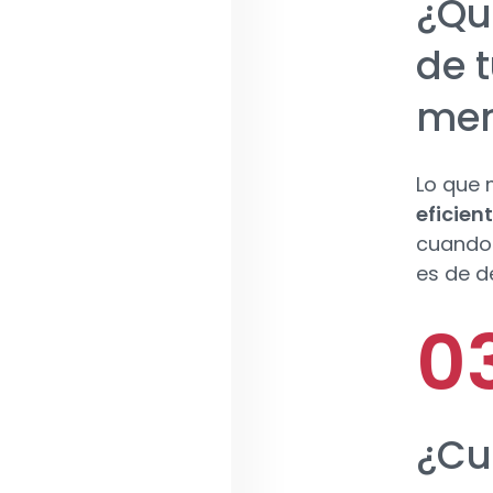
¿Qu
de t
me
Lo que
eficien
cuando 
es de d
¿Cu