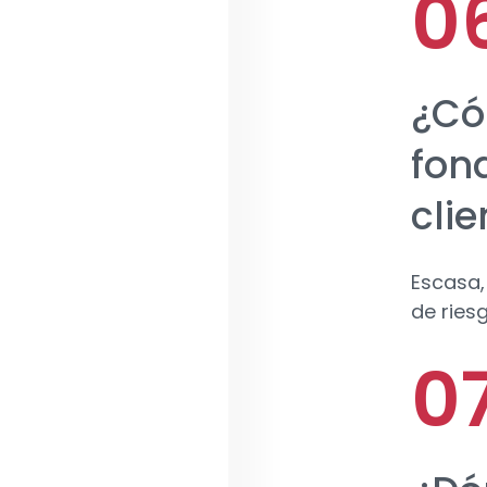
¿Có
fon
clie
Escasa,
de ries