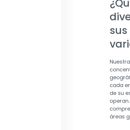
¿Qu
div
sus
var
Nuestra
concent
geográf
cada e
de su e
operan.
compre
áreas g