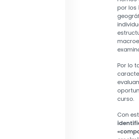
por los
geográf
individ
estruct
macroe
examin
Por lo t
caracte
evaluan
oportun
curso.
Con est
identi
«compou