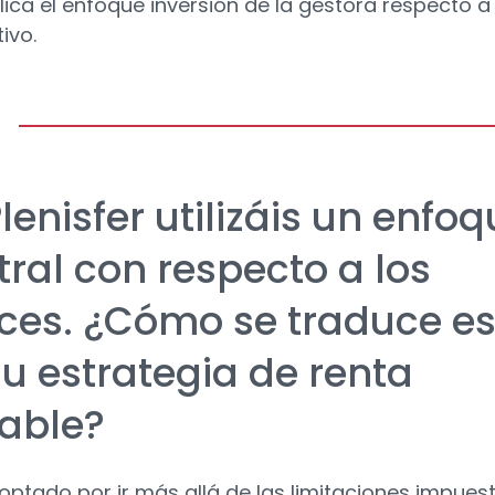
lica el enfoque inversión de la gestora respecto a
ivo.
lenisfer utilizáis un enfo
tral con respecto a los
ices. ¿Cómo se traduce es
su estrategia de renta
iable?
ptado por ir más allá de las limitaciones impues