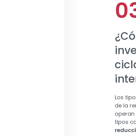
¿Có
inv
cicl
inte
Los tip
de la r
operan 
tipos ca
reducci