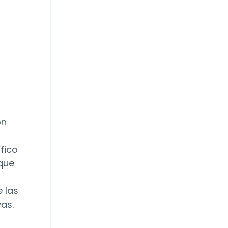
ón
a
fico
que
 las
as.