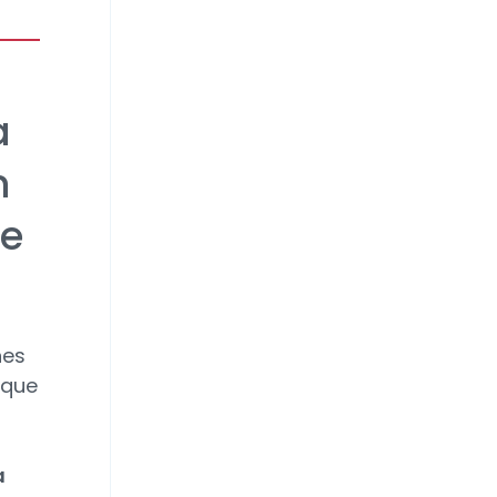
a
n
de
nes
 que
a