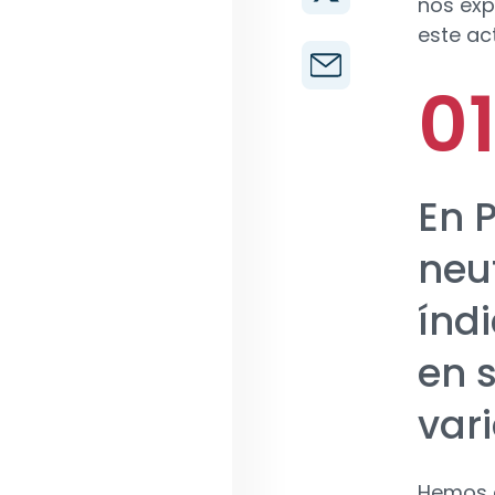
nos exp
este act
En P
neu
índ
en 
var
Hemos o