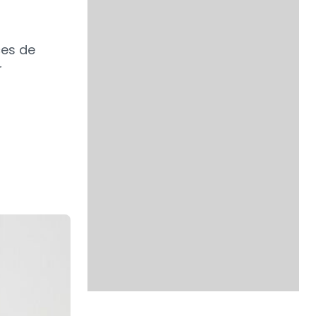
ces de
r