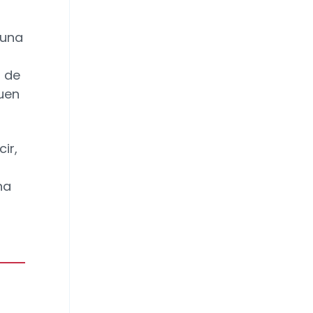
 una
s de
uen
ir,
na