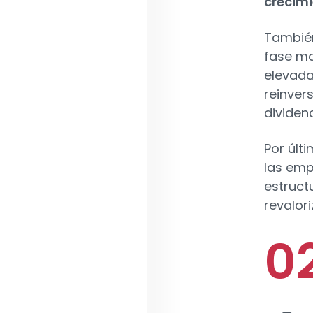
crecimi
También
fase ma
elevada
reinver
dividen
Por últ
las em
estruct
revalor