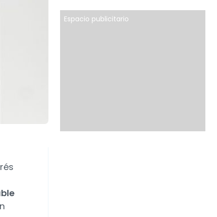
Espacio publicitario
rés
able
en