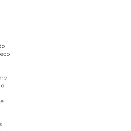
do
ueco
 me
 a
te
s