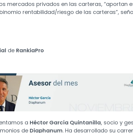
 los mercados privados en las carteras, “aportan e
binomio rentabilidad/riesgo de las carteras”, seña
4
ial
de
RankiaPro
sentamos a
Héctor García Quintanilla
, socio y ge
imonios de
Diaphanum
. Ha desarrollado su carre