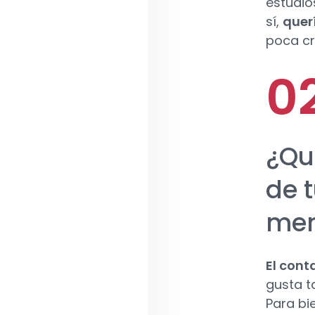
estudio
sí,
quer
poca cr
¿Qu
de t
me
El cont
gusta t
Para bi