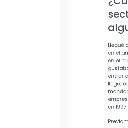
¿Cu
sec
alg
Llegué 
en el a
en el m
gustaba
entrar 
llegó, 
mandar 
empresa
en 1997.
Previam