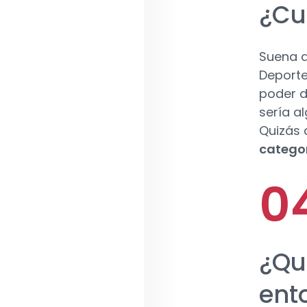
¿Cu
Suena a
Deporte,
poder d
sería al
Quizás 
catego
¿Qu
ent