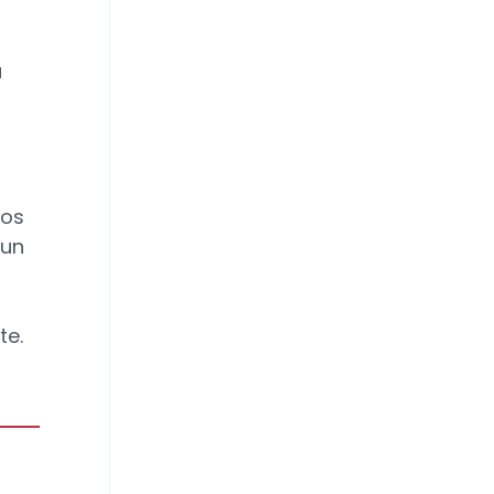
a
nos
 un
te.