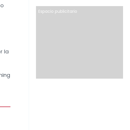
ro
Espacio publicitario
r la
ning