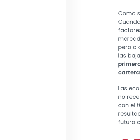
Como si
Cuando 
factore
mercado
pero a 
las baj
primera
cartera
Las eco
no rece
con el
t
resulta
futura 