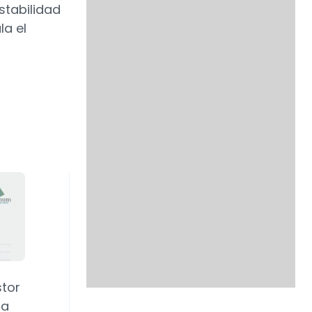
stabilidad
la el
stor
ra