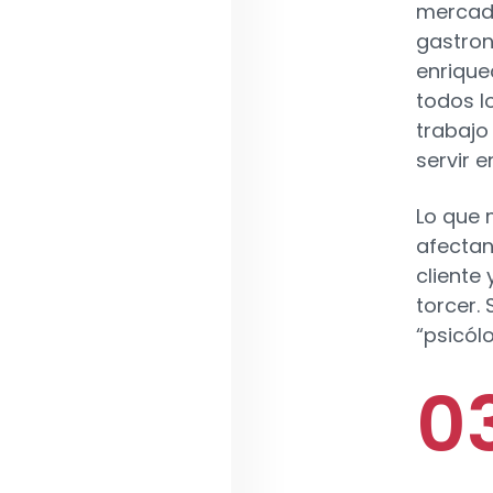
mercado
gastron
enrique
todos l
trabajo
servir e
Lo que 
afectan
cliente
torcer.
“psicól