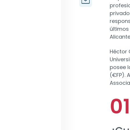
profesi
privado
respons
últimos
Alicant
Héctor 
Univers
posee l
(€FP). 
Associa