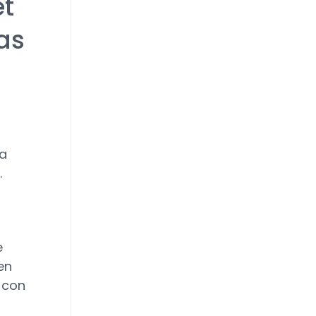
et
as
n
la
.
e
en
 con