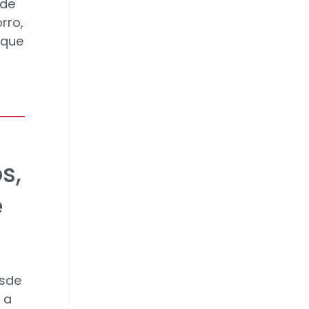
 de
rro,
 que
s,
e
esde
 a