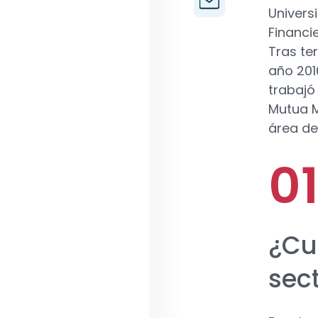
Univers
Financie
Tras te
año 201
trabajó
Mutua M
área de
¿Cu
sec