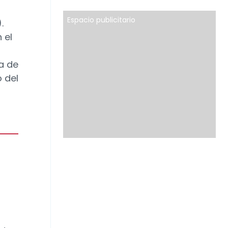
s
Espacio publicitario
.
 el
a de
 del