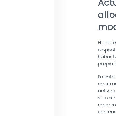
Act
all
mod
El cont
respect
haber t
propia R
En esta
mostra
activos
sus exp
momento
una car