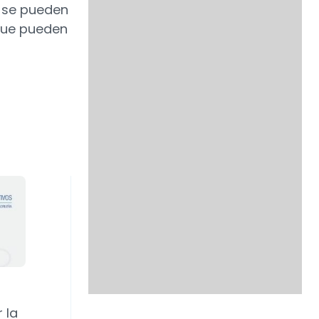
r se pueden
 que pueden
 la