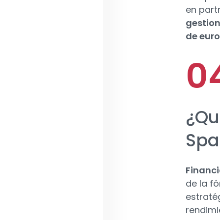
en part
gestion
de euro
¿Qué
Spa
Financi
de la f
estraté
rendimi