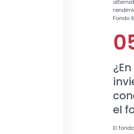
alternat
rendimi
Fondo I
¿En
inv
conc
el 
El fond