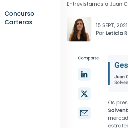
Entrevistamos a Juan Ca
Concurso
Carteras
15 SEPT, 2021
Por
Leticia R
Comparte
Os pre
Solvent
mercado
estrate