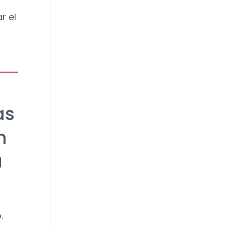
r el
as
n
a
o
.