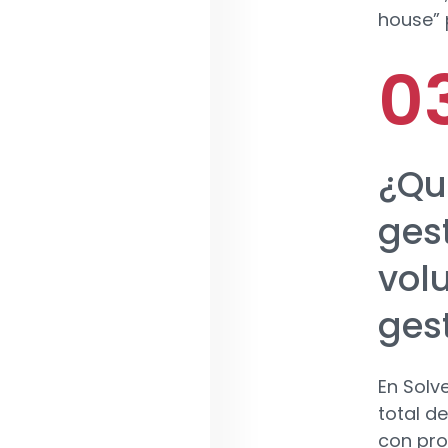
house” 
¿Qu
ges
vol
ges
En Solv
total d
con pro