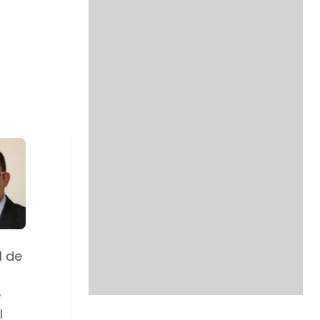
l de
e
l