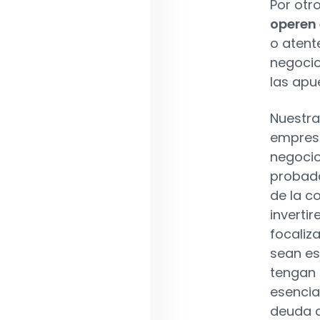
Por otr
operen 
o atent
negocio
las apu
Nuestra
empresa
negocio
probada
de la c
inverti
focaliz
sean es
tengan 
esencia
deuda a