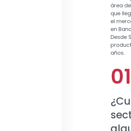
área de
que lle
el merc
en Banc
Desde S
product
años.
¿Cu
sec
alg