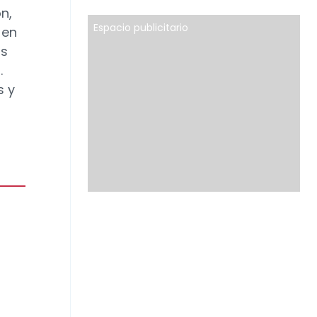
n,
Espacio publicitario
 en
as
.
s y