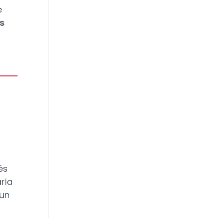
e
s
és
ria
 un