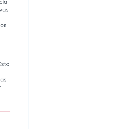
cia
 vas
ios
o
 Esta
mas
.