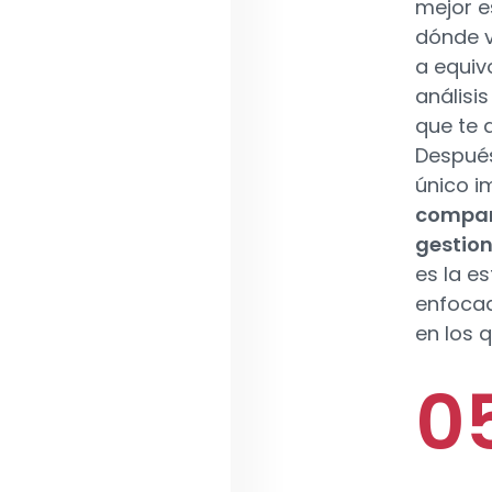
mejor e
dónde v
a equiv
análisi
que te 
Después
único i
compañí
gestion
es la e
enfocad
en los 