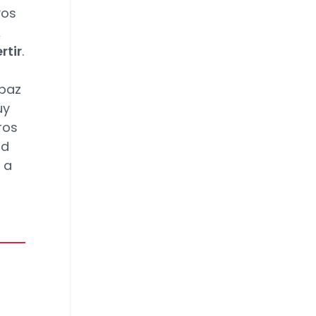
vos
A
rtir
.
apaz
uy
ros
ad
 a