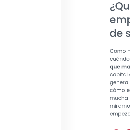
¿Qu
emp
de s
Como he
cuándo 
que may
capital
genera 
cómo es
mucha d
miramos
empezar