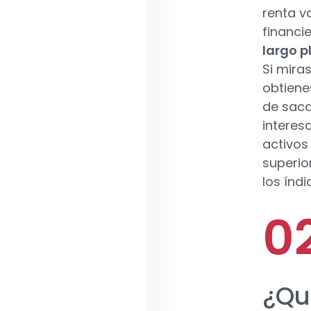
renta v
financie
largo p
Si miras
obtiene
de saca
interes
activos
superio
los índ
¿Qu