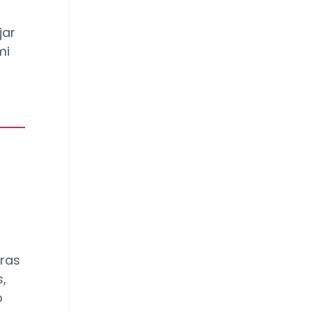
jar
mi
iras
,
o