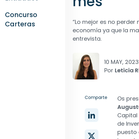
mes
Concurso
“Lo mejor es no perder
Carteras
economía ya que la may
entrevista.
10 MAY, 2023
Por
Leticia R
Comparte
Os pre
August
Capital
de Inve
puesto 