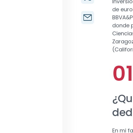
Inversi
de euro
BBVA&Pa
donde p
Ciencia
Zaragoz
(Califor
¿Qu
dedi
En mi f