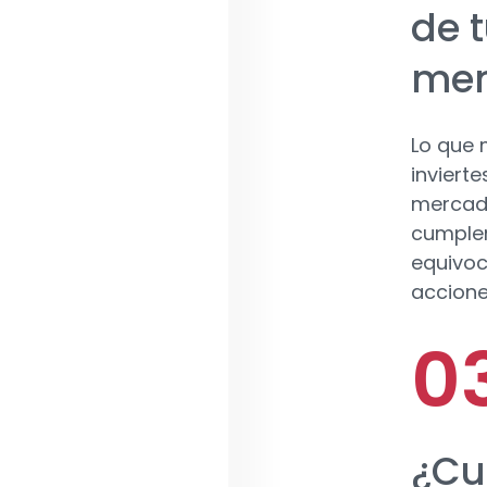
de t
me
Lo que 
inviert
mercado
cumplen
equivoc
accione
¿Cu