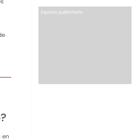
es
Espacio publicitario
de
o?
s en