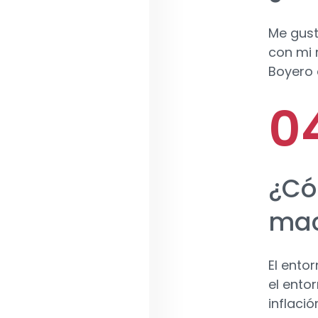
Me gust
con mi 
Boyero 
¿Có
mac
El ento
el ento
inflació