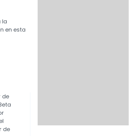
 la
an en esta
r de
Beta
or
el
r de