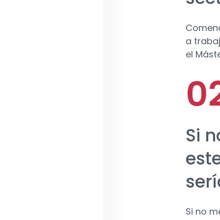
Comencé
a traba
el Mást
Si 
este
serí
Si no m