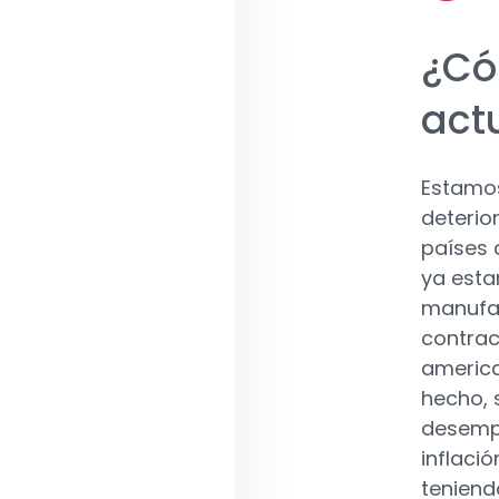
¿Có
act
Estamos
deterio
países 
ya esta
manufac
contrac
america
hecho, 
desempl
inflació
teniend