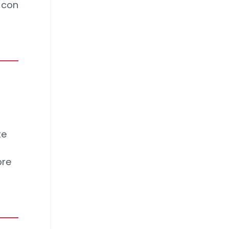
 con
te
pre