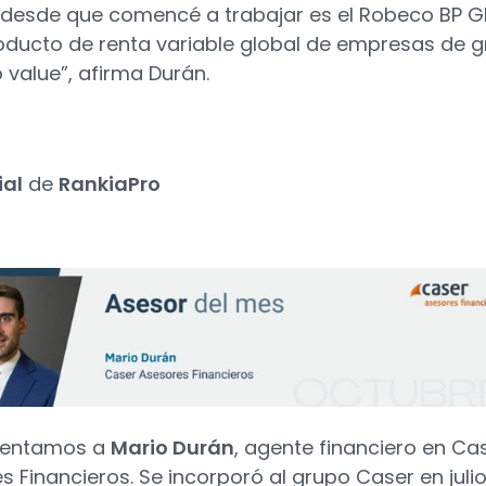
 desde que comencé a trabajar es el Robeco BP G
roducto de renta variable global de empresas de 
o value”, afirma Durán.
ial
de
RankiaPro
sentamos a
Mario Durán
, agente financiero en Ca
s Financieros. Se incorporó al grupo Caser en juli