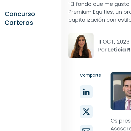
“El fondo que me gusta
Premium Equities, un p
Concurso
capitalización con estil
Carteras
11 OCT, 2023
Por
Leticia R
Comparte
Os pre
Asesore