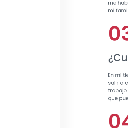
me habr
mi famil
¿Cu
En mi t
salir a
trabajo
que pue