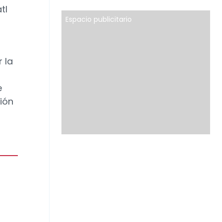
tl
Espacio publicitario
 la
e
ción