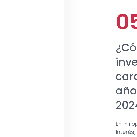
¿Có
inv
cara
año
202
En mi o
interés