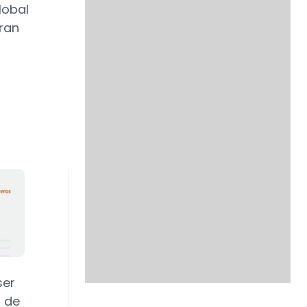
lobal
gran
ser
o de