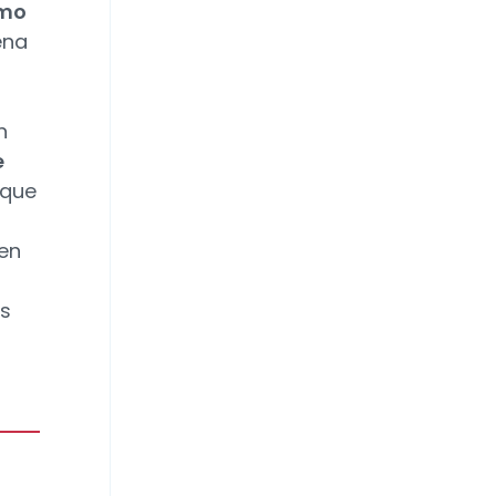
omo
ena
n
e
 que
en
os