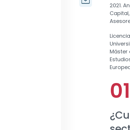
2021. A
Capital,
Asesore
Licenci
Univers
Máster 
Estudio
Europea
¿Cu
sec