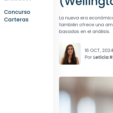
(Wellingt
Concurso
La nueva era económica n
Carteras
también ofrece una amp
basadas en el análisis.
16 OCT, 202
Por
Leticia R