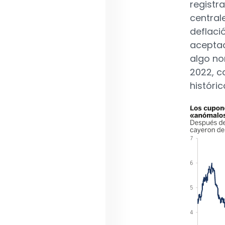
registr
central
deflaci
aceptad
algo no
2022, c
históric