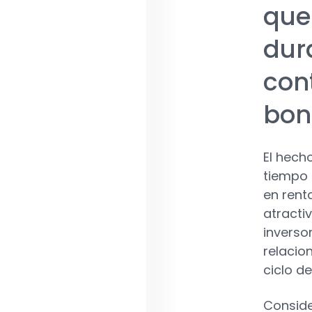
que
dur
cont
bon
El hech
tiempo 
en rent
atractiv
inverso
relacio
ciclo d
Conside