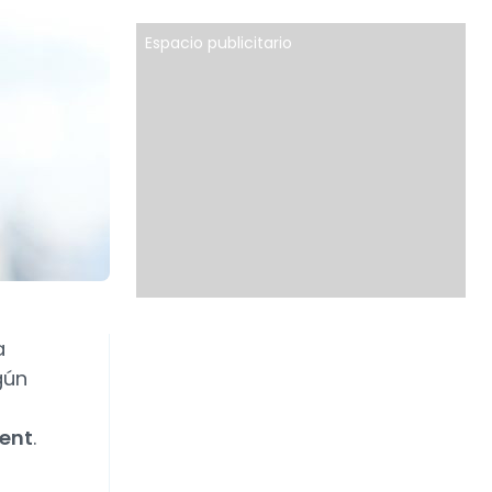
Espacio publicitario
a
gún
ent
.