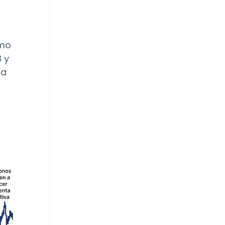
omo
 y
ía