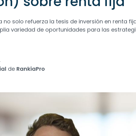
on) sobre renta fija
o solo refuerza la tesis de inversión en renta fija
lia variedad de oportunidades para las estrategi
4
ial
de
RankiaPro