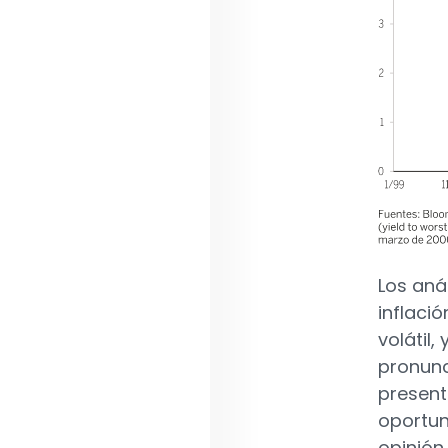
Los aná
inflaci
volátil
pronunc
present
oportun
opinión