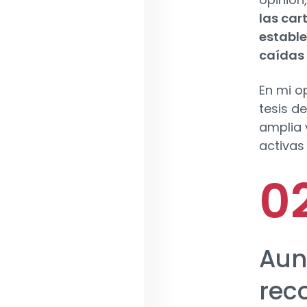
las car
estable
caídas 
En mi op
tesis d
amplia 
activas
Aun
reco