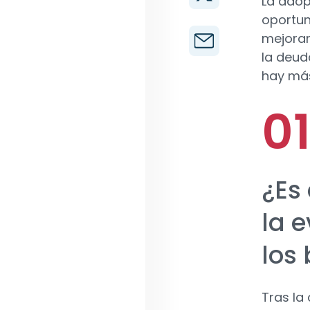
La adop
oportun
mejorar
la deud
hay más
¿Es
la e
los
Tras la 