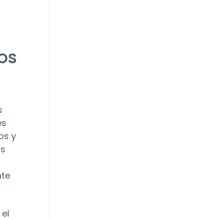
los
s
es
os y
os
nte
 el