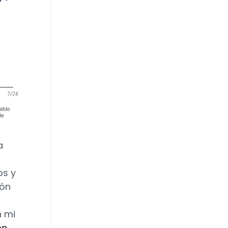
a
os y
ión
n mi
en