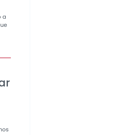
o a
que
ar
onos