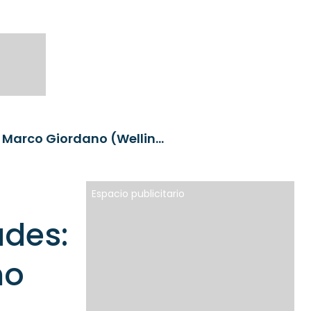
Nueva era, nuevas oportunidades: Hablamos con Marco Giordano (Wellington) sobre renta fija
Espacio publicitario
ades:
no