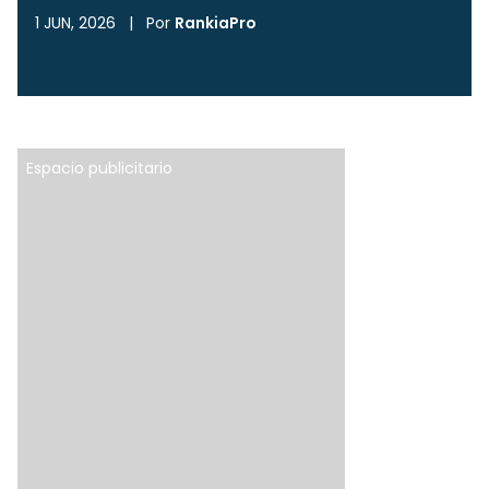
1 JUN, 2026
|
Por
RankiaPro
Espacio publicitario