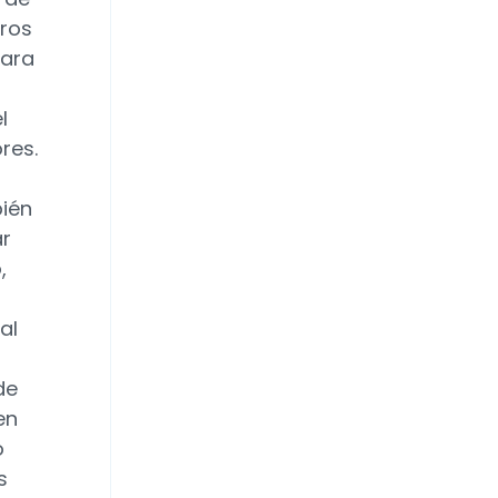
uros
para
l
res.
bién
ar
,
al
de
en
o
s