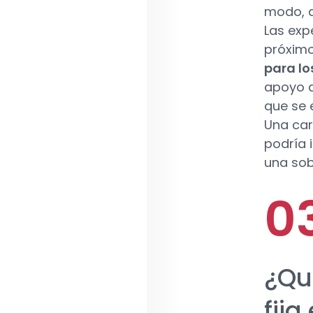
modo, a
Las exp
próxim
para lo
apoyo q
que se 
Una car
podría 
una sob
¿Qu
fija