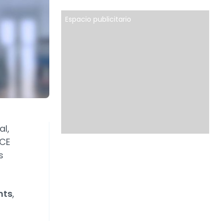
Espacio publicitario
al,
BCE
s
nts
,