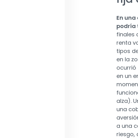
En una 
podría 
finales
renta v
tipos d
en la z
ocurrió
en un e
momento
funciona
alza). 
una cob
aversió
a una c
riesgo,