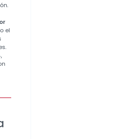
ón.
or
o el
s
es.
,
on
a