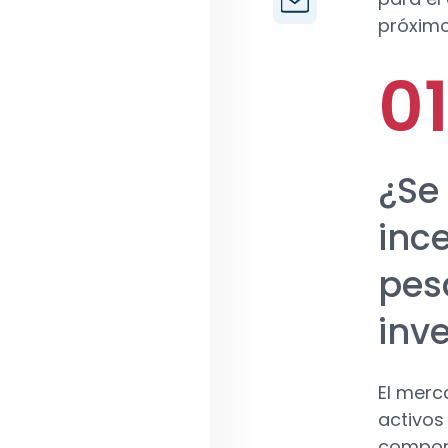
próxim
¿Se
inc
pes
inve
El merca
activos
comport