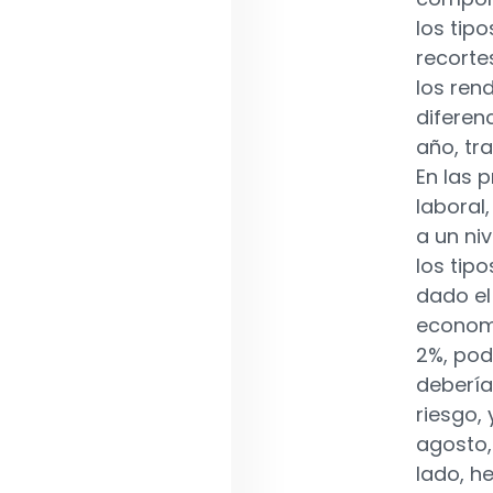
los tip
recorte
los ren
diferen
año, tr
En las 
laboral
a un niv
los tipo
dado el
economí
2%, pod
debería
riesgo,
agosto,
lado, h