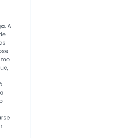
ga
. A
de
os
ose
ismo
ue,
á
al
o
arse
r