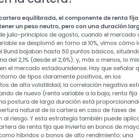
cartera equilibrada, el componente de renta fija
tener un peso neutro, pero con una duración lar
 de julio-principios de agosto, cuando el mercado 
ariable se desplomó en torno al 10%, vimos cómo l
el Bund bajaban hasta 50 puntos básicos, situánd
ona del 2,1% (desde el 2,6%); y, más o menos, lo m
 en el mercado estadounidense. Hay que señalar q
ntorno de tipos claramente positivos, en los
s de alta volatilidad, la correlación negativa est
ndo de nuevo (renta variable a la baja, renta fija 
Una postura de larga duración está proporcionand
ertura natural de la cartera en caso de fases de
n al riesgo. Y esta estrategia también puede aplic
artera de renta fija que invierta en bonos de mayo
 como híbridos o bonos de alto rendimiento: una