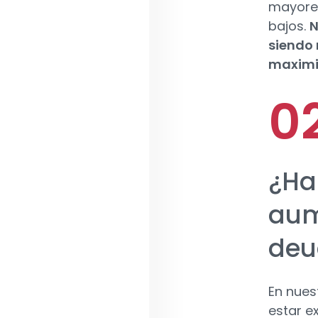
mayores
bajos.
N
siendo 
maximiz
¿Ha
aum
deu
En nues
estar e