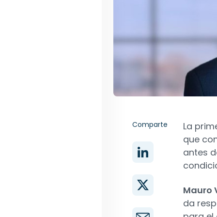
Comparte
La prim
que con
antes d
condici
Mauro V
da resp
para el