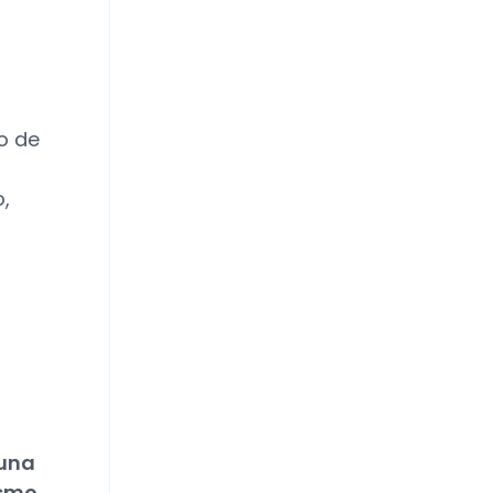
d
o de
o,
 una
ismo