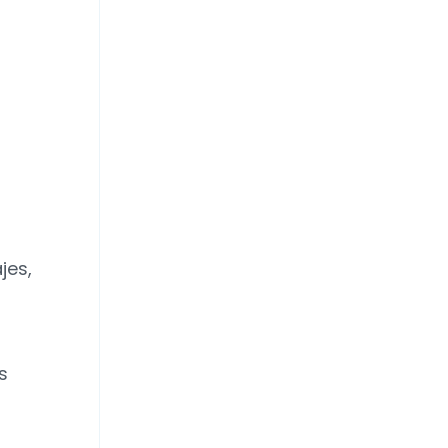
jes,
s