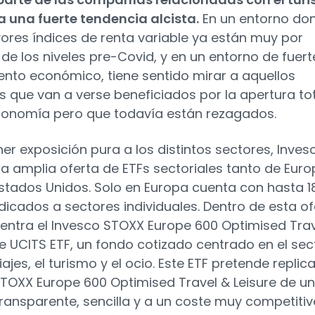
a una fuerte tendencia alcista.
En un entorno do
ores índices de renta variable ya están muy por
de los niveles pre-Covid, y en un entorno de fuert
ento económico, tiene sentido mirar a aquellos
s que van a verse beneficiados por la apertura to
conomía pero que todavía están rezagados.
ner exposición pura a los distintos sectores, Inves
na amplia oferta de ETFs sectoriales tanto de Eur
tados Unidos. Solo en Europa cuenta con hasta 1
dicados a sectores individuales. Dentro de esta of
entra el Invesco STOXX Europe 600 Optimised Tra
re UCITS ETF, un fondo cotizado centrado en el sec
iajes, el turismo y el ocio. Este ETF pretende replica
STOXX Europe 600 Optimised Travel & Leisure de u
ransparente, sencilla y a un coste muy competitiv