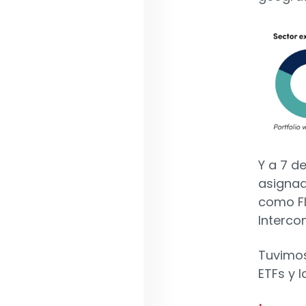
Y a 7 de
asignad
como Fl
Intercon
Tuvimos
ETFs y l