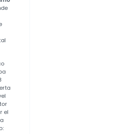
nde
e
tal
co
opa
8
erta
vel
tor
r el
na
o: