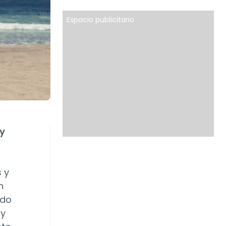
Espacio publicitario
 y
s y
n
ado
 y