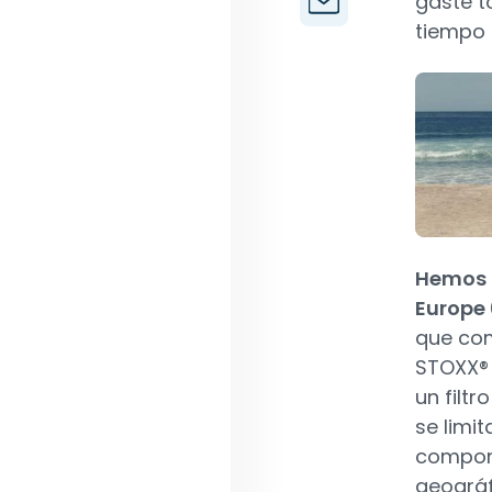
gaste t
tiempo e
Hemos s
Europe 
que com
STOXX® 
un filt
se limi
compone
geográf