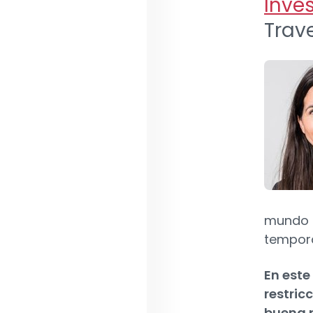
Inve
Trave
mundo c
tempor
En este
restric
buena p