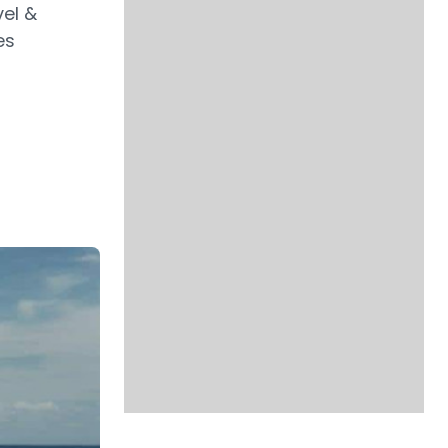
el &
es