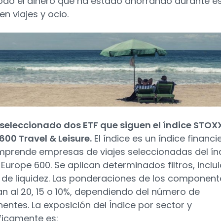
odo el dinero que ha estado ahorrando durante e
n viajes y ocio.
eleccionado dos ETF que siguen el índice STOX
600 Travel & Leisure.
El índice es un índice financi
prende empresas de viajes seleccionadas del ín
Europe 600. Se aplican determinados filtros, inclu
ro de liquidez. Las ponderaciones de los component
tan al 20, 15 o 10%, dependiendo del número de
ntes. La exposición del Índice por sector y
icamente es: