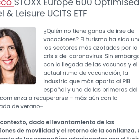
sco
STOXX Europe 600 Optimise
l & Leisure UCITS ETF
¿Quién no tiene ganas de irse de
vacaciones? El turismo ha sido un
los sectores más azotados por la
crisis del coronavirus. Sin embarg
con la llegada de las vacunas y el
actual ritmo de vacunación, la
industria que más aporta al PIB
español y una de las primeras del
omienza a recuperarse – más aún con la
ada de verano–.
 contexto, dado el levantamiento de las
ciones de movilidad y el retorno de la confianza,
arte de las compañías relacionadas con el tur