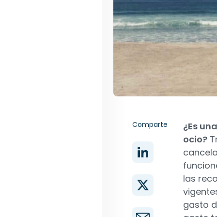
Comparte
¿Es una
ocio?
Tr
cancela
funcion
las rec
vigente
gasto d