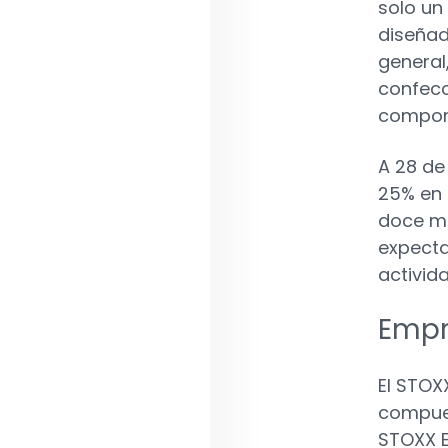
solo un
diseñad
general,
confecc
compon
A 28 de
25% en 
doce me
expecta
activid
Empr
El STOX
compues
STOXX E