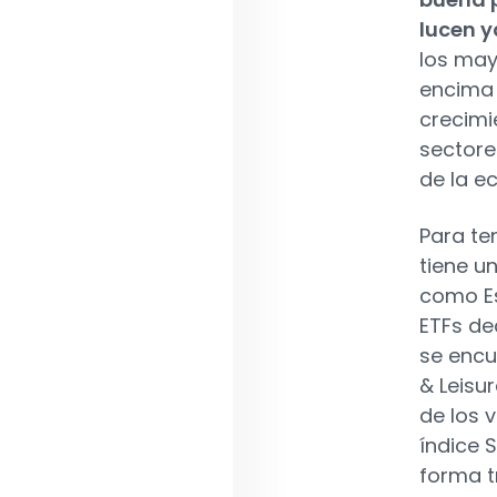
lucen y
los may
encima 
crecimi
sectore
de la e
Para te
tiene u
como Es
ETFs de
se encu
& Leisu
de los v
índice 
forma t