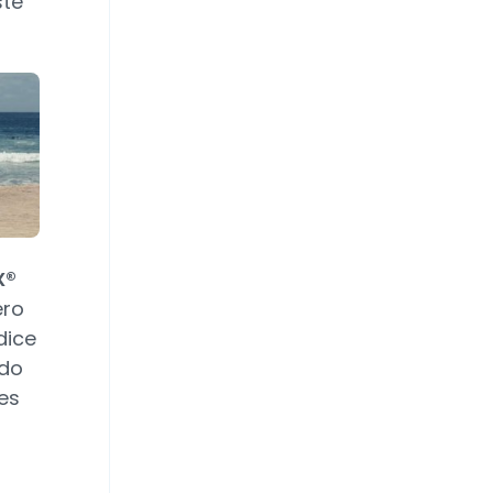
ste
X®
ero
dice
ido
es